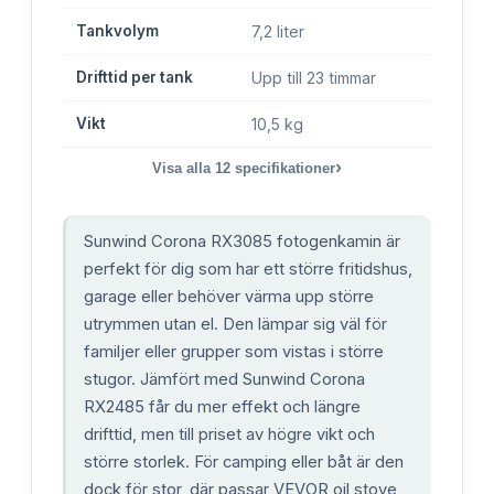
Tankvolym
7,2 liter
Drifttid per tank
Upp till 23 timmar
Vikt
10,5 kg
›
Visa alla
12
specifikationer
Sunwind Corona RX3085 fotogenkamin är
perfekt för dig som har ett större fritidshus,
garage eller behöver värma upp större
utrymmen utan el. Den lämpar sig väl för
familjer eller grupper som vistas i större
stugor. Jämfört med Sunwind Corona
RX2485 får du mer effekt och längre
drifttid, men till priset av högre vikt och
större storlek. För camping eller båt är den
dock för stor, där passar VEVOR oil stove