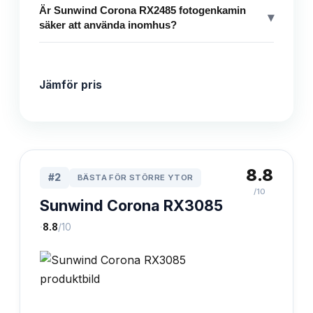
Är Sunwind Corona RX2485 fotogenkamin
▾
säker att använda inomhus?
Jämför pris
8.8
#
2
BÄSTA FÖR STÖRRE YTOR
/10
Sunwind Corona RX3085
·
8.8
/10