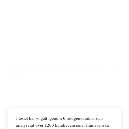
Den bästa fotogenkaminen 2026 är Sunwind Corona
RX2485, som kombinerar snabb uppvärmning med låg
bränsleförbrukning och enkel användning till ett pris
på 2 127 kr.
Observera att vi kan få provision via återförsäljarlänkar. Inga
varumärken betalar för våra omdömen.
Klara Sandberg
Redaktionschef & Hemelektronikexpert
·
27
juli 2026
I testet har vi gått igenom 6 fotogenkaminer och
analyserat över 1200 kundrecensioner från svenska