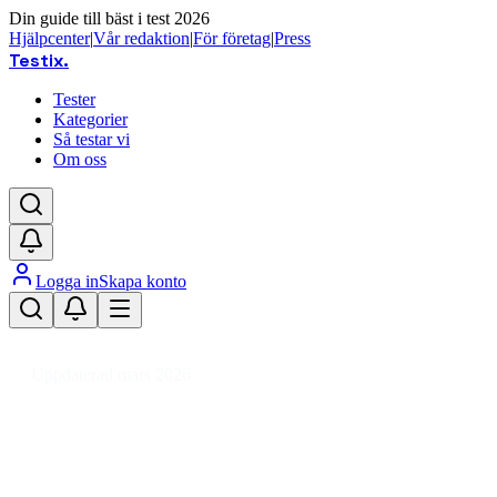
Din guide till bäst i test 2026
Hjälpcenter
|
Vår redaktion
|
För företag
|
Press
Testix
.
Tester
Kategorier
Så testar vi
Om oss
Logga in
Skapa konto
Hem
/
DIY
/
VVS
/
Kaminer
/
Fotogenkamin
Uppdaterad mars 2026
Fotogenkamin bäst i test – jämför
värmekällor för hem och
fritidshus