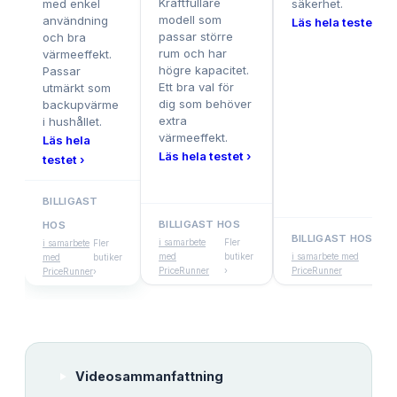
Kraftfullare
med enkel
säkerhet.
modell som
användning
Läs hela testet ›
passar större
och bra
rum och har
värmeeffekt.
högre kapacitet.
Passar
Ett bra val för
utmärkt som
dig som behöver
backupvärme
extra
i hushållet.
värmeeffekt.
Läs hela
Läs hela testet ›
testet ›
BILLIGAST
BILLIGAST HOS
HOS
BILLIGAST HOS
i samarbete
Fler
i samarbete
Fler
med
butiker
i samarbete med
Fler
med
butiker
PriceRunner
›
PriceRunner
butik
PriceRunner
›
Videosammanfattning