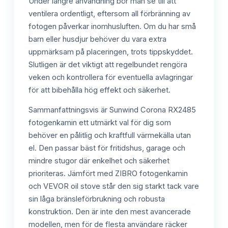
Under längre användning bör man se till att
ventilera ordentligt, eftersom all förbränning av
fotogen påverkar inomhusluften. Om du har små
barn eller husdjur behöver du vara extra
uppmärksam på placeringen, trots tippskyddet.
Slutligen är det viktigt att regelbundet rengöra
veken och kontrollera för eventuella avlagringar
för att bibehålla hög effekt och säkerhet.
Sammanfattningsvis är Sunwind Corona RX2485
fotogenkamin ett utmärkt val för dig som
behöver en pålitlig och kraftfull värmekälla utan
el. Den passar bäst för fritidshus, garage och
mindre stugor där enkelhet och säkerhet
prioriteras. Jämfört med ZIBRO fotogenkamin
och VEVOR oil stove står den sig starkt tack vare
sin låga bränsleförbrukning och robusta
konstruktion. Den är inte den mest avancerade
modellen, men för de flesta användare räcker