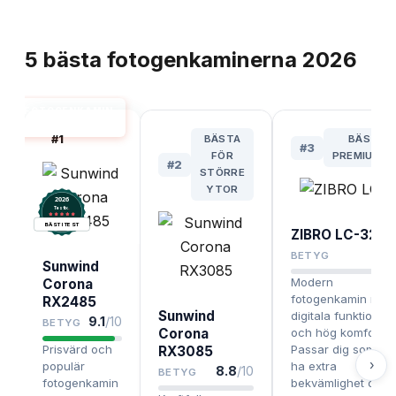
TOPPLISTA
5
bästa
fotogenkaminerna
2026
FOTOGENKAMIN
BÄST I TEST
#
1
BÄSTA
BÄSTA
#
3
FÖR
PREMIUMVA
#
2
STÖRRE
YTOR
2026
.
Testix
BÄST I TEST
ZIBRO LC-32
8.5
BETYG
Sunwind
Modern
Corona
fotogenkamin med
RX2485
Sunwind
digitala funktioner
9.1
/10
BETYG
Corona
och hög komfort.
Prisvärd och
Passar dig som vill
RX3085
›
populär
ha extra
8.8
/10
BETYG
fotogenkamin
bekvämlighet och