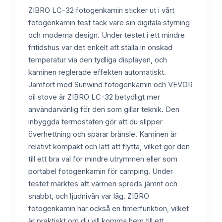
ZIBRO LC-32 fotogenkamin sticker ut i vårt
fotogenkamin test tack vare sin digitala styrning
och moderna design. Under testet i ett mindre
fritidshus var det enkelt att ställa in önskad
temperatur via den tydliga displayen, och
kaminen reglerade effekten automatiskt.
Jämfört med Sunwind fotogenkamin och VEVOR
oil stove är ZIBRO LC-32 betydligt mer
användarvänlig för den som gillar teknik. Den
inbyggda termostaten gör att du slipper
överhettning och sparar bränsle. Kaminen är
relativt kompakt och lätt att flytta, vilket gör den
till ett bra val för mindre utrymmen eller som
portabel fotogenkamin för camping. Under
testet märktes att värmen spreds jämnt och
snabbt, och ljudnivån var låg. ZIBRO
fotogenkamin har också en timerfunktion, vilket
är praktiskt om du vill komma hem till ett