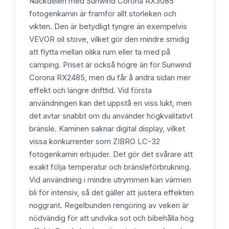
Nackdelen med Sunwind Corona RX3085
fotogenkamin är framför allt storleken och
vikten. Den är betydligt tyngre än exempelvis
VEVOR oil stove, vilket gör den mindre smidig
att flytta mellan olika rum eller ta med på
camping. Priset är också högre än för Sunwind
Corona RX2485, men du får å andra sidan mer
effekt och längre drifttid. Vid första
användningen kan det uppstå en viss lukt, men
det avtar snabbt om du använder högkvalitativt
bränsle. Kaminen saknar digital display, vilket
vissa konkurrenter som ZIBRO LC-32
fotogenkamin erbjuder. Det gör det svårare att
exakt följa temperatur och bränsleförbrukning.
Vid användning i mindre utrymmen kan värmen
bli för intensiv, så det gäller att justera effekten
noggrant. Regelbunden rengöring av veken är
nödvändig för att undvika sot och bibehålla hög