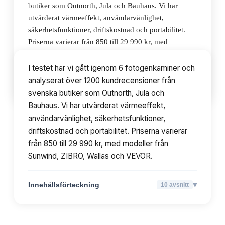
butiker som Outnorth, Jula och Bauhaus. Vi har
utvärderat värmeeffekt, användarvänlighet,
säkerhetsfunktioner, driftskostnad och portabilitet.
Priserna varierar från 850 till 29 990 kr, med
modeller från Sunwind, ZIBRO, Wallas och VEVOR.
I testet har vi gått igenom 6 fotogenkaminer och
analyserat över 1200 kundrecensioner från
▾
Innehållsförteckning
10
avsnitt
svenska butiker som Outnorth, Jula och
Bauhaus. Vi har utvärderat värmeeffekt,
användarvänlighet, säkerhetsfunktioner,
driftskostnad och portabilitet. Priserna varierar
från 850 till 29 990 kr, med modeller från
Sunwind, ZIBRO, Wallas och VEVOR.
▾
Innehållsförteckning
10
avsnitt