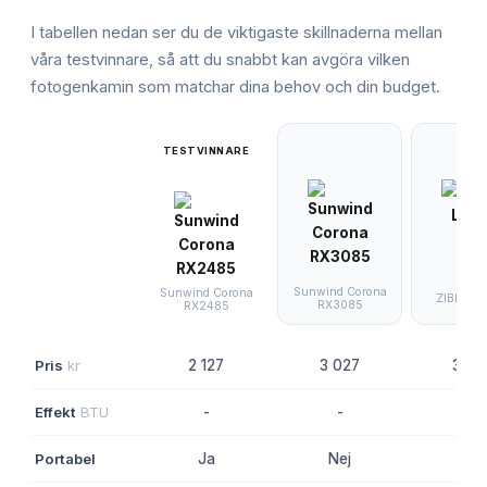
I tabellen nedan ser du de viktigaste skillnaderna mellan
våra testvinnare, så att du snabbt kan avgöra vilken
fotogenkamin
som matchar dina behov och din budget.
TESTVINNARE
Sunwind Corona
Sunwind Corona
ZIBRO L
RX3085
RX2485
Pris
kr
2 127
3 027
3 90
Effekt
BTU
-
-
-
Portabel
Ja
Nej
Nej