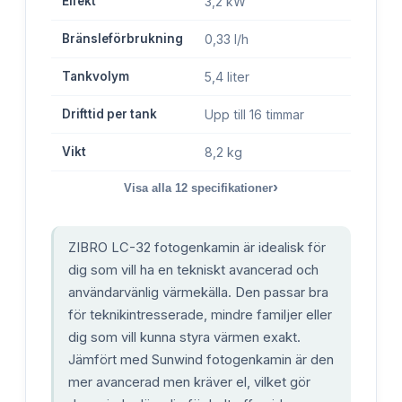
Effekt
3,2 kW
Bränsleförbrukning
0,33 l/h
Tankvolym
5,4 liter
Drifttid per tank
Upp till 16 timmar
Vikt
8,2 kg
›
Visa alla
12
specifikationer
ZIBRO LC-32 fotogenkamin är idealisk för
dig som vill ha en tekniskt avancerad och
användarvänlig värmekälla. Den passar bra
för teknikintresserade, mindre familjer eller
dig som vill kunna styra värmen exakt.
Jämfört med Sunwind fotogenkamin är den
mer avancerad men kräver el, vilket gör