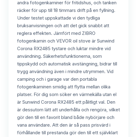
andra fotogenkaminer för fritidshus, och tanken
räcker för upp till 18 timmars drift på en fyllning.
Under testet uppskattade vi den tydliga
bruksanvisningen och att det gick snabbt att
reglera effekten. Jämfört med ZIBRO
fotogenkamin och VEVOR oil stove är Sunwind
Corona RX2485 tystare och luktar mindre vid
användning. Säkerhetsfunktionerna, som
tippskydd och automatisk avstängning, bidrar till
trygg användning även i mindre utrymmen. Vid
camping och i garage var den portabla
fotogenkaminen smidig att flytta mellan olika
platser. För dig som söker en värmekälla utan el
är Sunwind Corona RX2485 ett pålitligt val. Den
är dessutom lätt att underhålla och rengöra, vilket
gör den till en favorit bland både nybörjare och
vana användare. Att den är så pass prisvärd i
förhållande till prestanda gör den till ett självklart