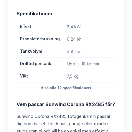
Specifikationer
Effekt
2,4 kW
Bränsleförbrukning
0,24 l/h
Tankvolym
4,8 liter
Drifttid per tank
Upp till 18 timmar
Vikt
7,5 kg
›
Visa alla
12
specifikationer
Vem passar
Sunwind Corona RX2485
för?
Sunwind Corona RX2485 fotogenkamin passar
dig som har ett fritidshus, garage eller mindre
stuga utan el och vill ha en enkel men effektiv