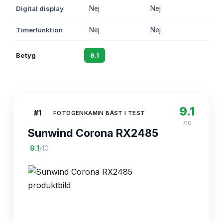
Digital display
Nej
Nej
Ja
Timerfunktion
Nej
Nej
Ja
Betyg
9.1
8.8
8.5
9.1
#
1
FOTOGENKAMIN BÄST I TEST
/10
Sunwind Corona RX2485
·
9.1
/10