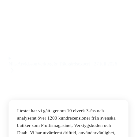
Den bästa elverken 3-fas 2026 är Duab MDG6000S-
KQ-3, en dieselmodell med lång drifttid på upp till 12
timmar och stabil 3-fas kapacitet, till ett pris på 14 995
kr.
Observera att vi kan få provision via återförsäljarlänkar. Inga
varumärken betalar för våra omdömen.
Nils Arvidsson
Verktyg & Trädgårdsexpert
·
27 juli 2026
I testet har vi gått igenom 10 elverk 3-fas och
analyserat över 1200 kundrecensioner från svenska
butiker som Proffsmagasinet, Verktygsboden och
Duab. Vi har utvärderat drifttid, användarvänlighet,