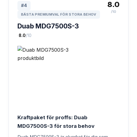
8.0
#
4
/10
BÄSTA PREMIUMVAL FÖR STORA BEHOV
Duab MDG7500S-3
·
8.0
/10
Kraftpaket för proffs: Duab
MDG7500S-3 för stora behov
Duab MDG7500S-3 är elverket för dig som