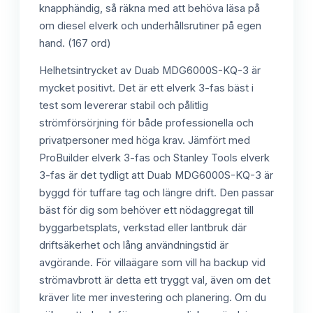
knapphändig, så räkna med att behöva läsa på
om diesel elverk och underhållsrutiner på egen
hand. (167 ord)
Helhetsintrycket av Duab MDG6000S-KQ-3 är
mycket positivt. Det är ett elverk 3-fas bäst i
test som levererar stabil och pålitlig
strömförsörjning för både professionella och
privatpersoner med höga krav. Jämfört med
ProBuilder elverk 3-fas och Stanley Tools elverk
3-fas är det tydligt att Duab MDG6000S-KQ-3 är
byggd för tuffare tag och längre drift. Den passar
bäst för dig som behöver ett nödaggregat till
byggarbetsplats, verkstad eller lantbruk där
driftsäkerhet och lång användningstid är
avgörande. För villaägare som vill ha backup vid
strömavbrott är detta ett tryggt val, även om det
kräver lite mer investering och planering. Om du