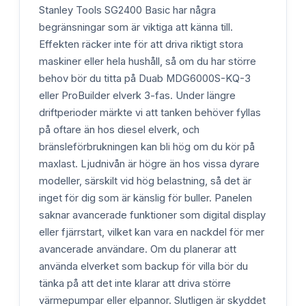
Stanley Tools SG2400 Basic har några
begränsningar som är viktiga att känna till.
Effekten räcker inte för att driva riktigt stora
maskiner eller hela hushåll, så om du har större
behov bör du titta på Duab MDG6000S-KQ-3
eller ProBuilder elverk 3-fas. Under längre
driftperioder märkte vi att tanken behöver fyllas
på oftare än hos diesel elverk, och
bränsleförbrukningen kan bli hög om du kör på
maxlast. Ljudnivån är högre än hos vissa dyrare
modeller, särskilt vid hög belastning, så det är
inget för dig som är känslig för buller. Panelen
saknar avancerade funktioner som digital display
eller fjärrstart, vilket kan vara en nackdel för mer
avancerade användare. Om du planerar att
använda elverket som backup för villa bör du
tänka på att det inte klarar att driva större
värmepumpar eller elpannor. Slutligen är skyddet