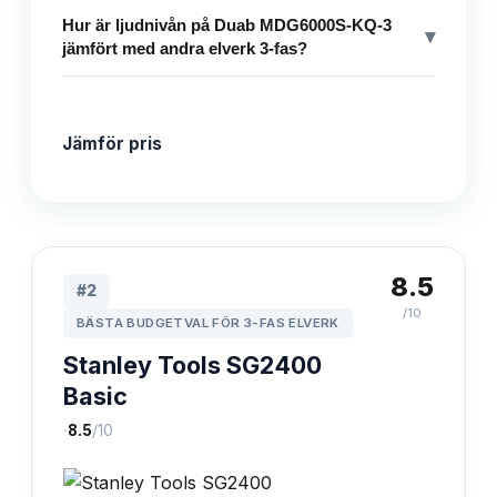
Hur är ljudnivån på Duab MDG6000S-KQ-3
▾
jämfört med andra elverk 3-fas?
Jämför pris
8.5
#
2
/10
BÄSTA BUDGETVAL FÖR 3-FAS ELVERK
Stanley Tools SG2400
Basic
·
8.5
/10