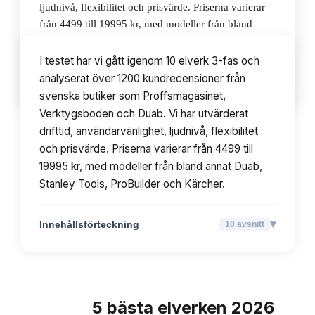
ljudnivå, flexibilitet och prisvärde. Priserna varierar
från 4499 till 19995 kr, med modeller från bland
annat Duab, Stanley Tools, ProBuilder och Kärcher.
I testet har vi gått igenom 10 elverk 3-fas och
analyserat över 1200 kundrecensioner från
▾
Innehållsförteckning
10
avsnitt
svenska butiker som Proffsmagasinet,
Verktygsboden och Duab. Vi har utvärderat
drifttid, användarvänlighet, ljudnivå, flexibilitet
och prisvärde. Priserna varierar från 4499 till
19995 kr, med modeller från bland annat Duab,
Stanley Tools, ProBuilder och Kärcher.
▾
Innehållsförteckning
10
avsnitt
5
bästa
elverken
2026
TOPPLISTA