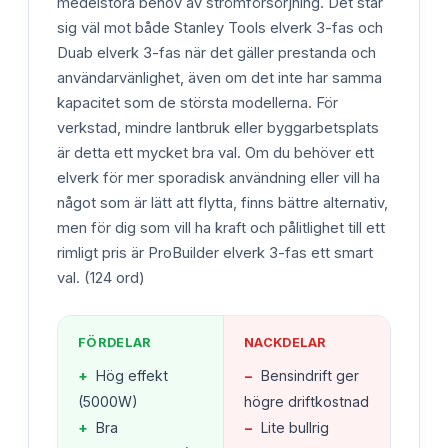
medelstora behov av strömförsörjning. Det står
sig väl mot både Stanley Tools elverk 3-fas och
Duab elverk 3-fas när det gäller prestanda och
användarvänlighet, även om det inte har samma
kapacitet som de största modellerna. För
verkstad, mindre lantbruk eller byggarbetsplats
är detta ett mycket bra val. Om du behöver ett
elverk för mer sporadisk användning eller vill ha
något som är lätt att flytta, finns bättre alternativ,
men för dig som vill ha kraft och pålitlighet till ett
rimligt pris är ProBuilder elverk 3-fas ett smart
val. (124 ord)
FÖRDELAR
NACKDELAR
+
Hög effekt
−
Bensindrift ger
(5000W)
högre driftkostnad
+
Bra
−
Lite bullrig