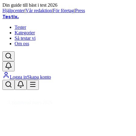
Din guide till bäst i test 2026
Hjälpcenter
|
Vår redaktion
|
För företag
|
Press
Testix
.
Tester
Kategorier
Så testar vi
Om oss
Logga in
Skapa konto
Hem
/
DIY
/
Verktyg & Maskiner
/
Elverktyg
/
Elverk
/
Elverk 3-fas
Uppdaterad mars 2026
Elverk 3-fas bäst i test 2026 –
jämför modeller och priser