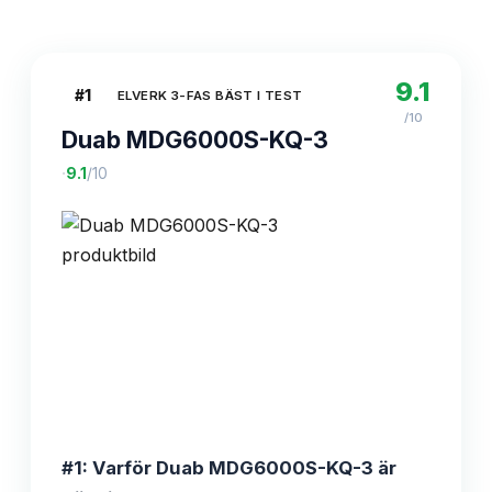
9.1
#
1
ELVERK 3-FAS BÄST I TEST
/10
Duab MDG6000S-KQ-3
·
9.1
/10
#1: Varför Duab MDG6000S-KQ-3 är