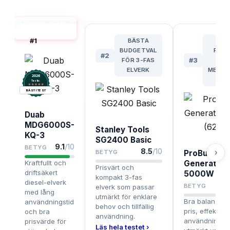
ELVERK 3-FAS
BÄST I TEST
#
1
BÄSTA
ME
BUDGETVAL
PRIS
#
2
FÖR 3-FAS
#
3
F
ELVERK
MEDEL
2026
BE
.
Testix
BÄST I TEST
Duab
MDG6000S-
Stanley Tools
KQ-3
SG2400 Basic
9.1
/10
BETYG
8.5
/10
›
BETYG
ProBuilder
Kraftfullt och
Generator
Prisvärt och
driftsäkert
5000W (62
kompakt 3-fas
diesel-elverk
BETYG
elverk som passar
med lång
utmärkt för enklare
Bra balans me
användningstid
behov och tillfällig
pris, effekt oc
och bra
användning.
användningstid
prisvärde för
Läs hela testet ›