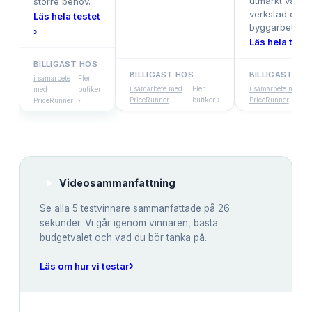
utmärkt val fö
större behov.
verkstad eller
Läs hela testet
byggarbetspla
›
Läs hela teste
BILLIGAST HOS
BILLIGAST HOS
BILLIGAST HO
i samarbete
Fler
i samarbete med
Fler
i samarbete med
med
butiker
PriceRunner
butiker ›
PriceRunner
PriceRunner
›
Videosammanfattning
Se alla
5
testvinnare sammanfattade på 26
sekunder. Vi går igenom vinnaren, bästa
budgetvalet och vad du bör tänka på.
›
Läs om hur vi testar