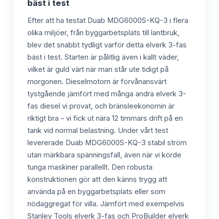
bäst i test
Efter att ha testat Duab MDG6000S-KQ-3 i flera
olika miljöer, från byggarbetsplats till lantbruk,
blev det snabbt tydligt varför detta elverk 3-fas
bäst i test. Starten är pålitlig även i kallt väder,
vilket är guld värt när man står ute tidigt på
morgonen. Dieselmotorn är förvånansvärt
tystgående jämfört med många andra elverk 3-
fas diesel vi provat, och bränsleekonomin är
riktigt bra – vi fick ut nära 12 timmars drift på en
tank vid normal belastning. Under vårt test
levererade Duab MDG6000S-KQ-3 stabil ström
utan märkbara spänningsfall, även när vi körde
tunga maskiner parallellt. Den robusta
konstruktionen gör att den känns trygg att
använda på en byggarbetsplats eller som
nödaggregat för villa. Jämfört med exempelvis
Stanley Tools elverk 3-fas och ProBuilder elverk