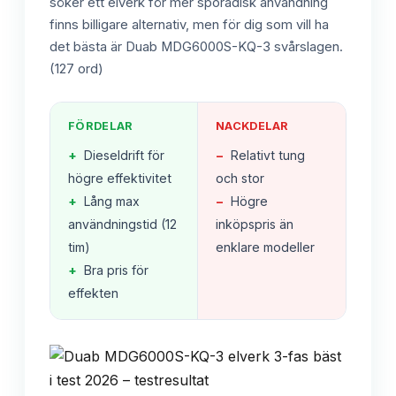
söker ett elverk för mer sporadisk användning
finns billigare alternativ, men för dig som vill ha
det bästa är Duab MDG6000S-KQ-3 svårslagen.
(127 ord)
FÖRDELAR
NACKDELAR
+
Dieseldrift för
−
Relativt tung
högre effektivitet
och stor
+
Lång max
−
Högre
användningstid (12
inköpspris än
tim)
enklare modeller
+
Bra pris för
effekten