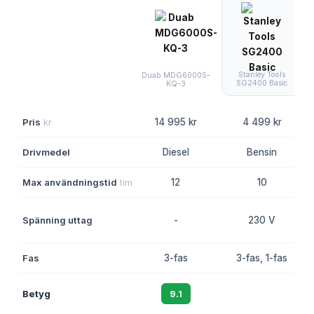
Stanley Tools
Duab MDG6000S-
SG2400 Basic
KQ-3
Pris
kr
14 995 kr
4 499 kr
Drivmedel
Diesel
Bensin
Max användningstid
tim
12
10
Spänning uttag
-
230 V
Fas
3-fas
3-fas, 1-fas
Betyg
9.1
8.5