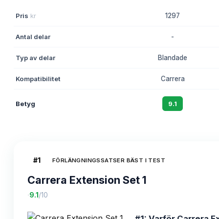
Pris
kr
1297
Antal delar
-
Typ av delar
Blandade
Kompatibilitet
Carrera
Betyg
9.1
#
1
FÖRLÄNGNINGSSATSER BÄST I TEST
Carrera Extension Set 1
·
9.1
/10
#1: Varför Carrera Ex