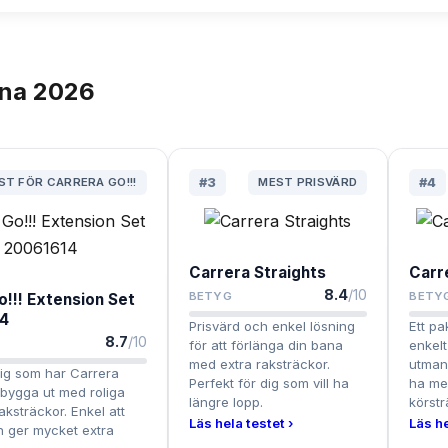
rna
2026
ST FÖR CARRERA GO!!!
#
3
MEST PRISVÄRD
#
4
Carrera Straights
Carr
8.4
/10
BETYG
BETY
o!!! Extension Set
14
Prisvärd och enkel lösning
Ett pa
8.7
/10
för att förlänga din bana
enkelt
med extra raksträckor.
utman
dig som har Carrera
Perfekt för dig som vill ha
ha mer
l bygga ut med roliga
längre lopp.
körstr
aksträckor. Enkel att
Läs hela testet ›
Läs he
 ger mycket extra