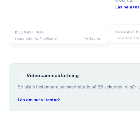
lekvärde.
Läs hela tes
BILLIGAST H
BILLIGAST HOS
i samarbete med
i samarbete med PriceRunner
Fler butiker ›
Videosammanfattning
Se alla
5
testvinnare sammanfattade på 26 sekunder. Vi går i
›
Läs om hur vi testar