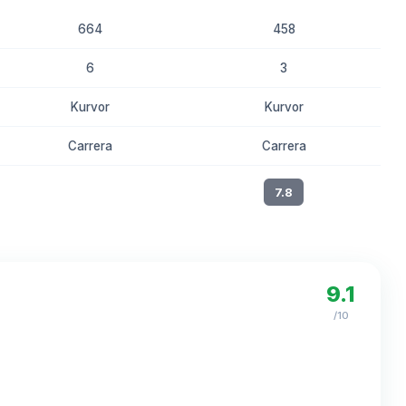
664
458
6
3
Kurvor
Kurvor
Carrera
Carrera
8.1
7.8
9.1
/10