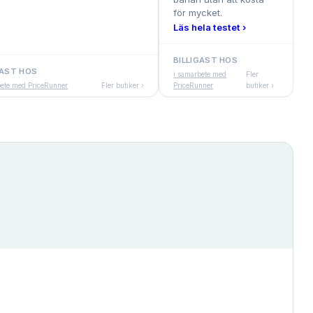
för mycket.
Läs hela testet ›
BILLIGAST HOS
GAST HOS
i samarbete med
Fler
bete med PriceRunner
Fler butiker ›
PriceRunner
butiker ›