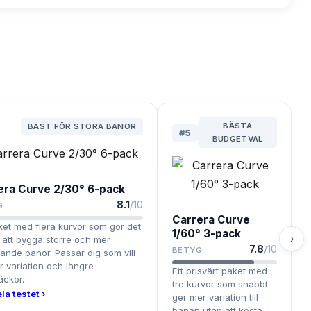
BÄSTA
BÄST FÖR STORA BANOR
#
5
BUDGETVAL
era Curve 2/30° 6-pack
8.1
/10
G
Carrera Curve
ket med flera kurvor som gör det
1/60° 3-pack
›
 att bygga större och mer
7.8
/10
BETYG
ande banor. Passar dig som vill
 variation och längre
Ett prisvärt paket med
äckor.
tre kurvor som snabbt
la testet ›
ger mer variation till
banan utan att kosta