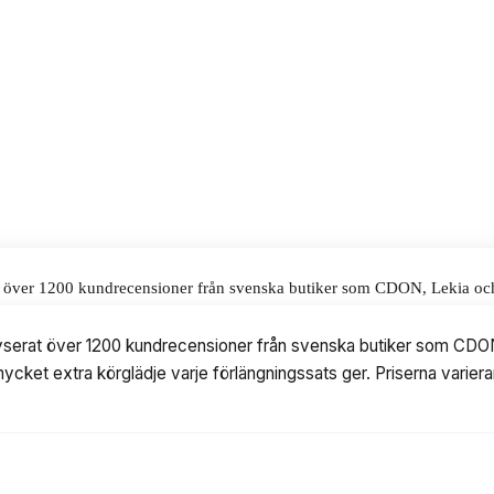
alar för våra omdömen.
rat över 1200 kundrecensioner från svenska butiker som CDON, Lekia och 
e varje förlängningssats ger. Priserna varierar från 194 till 1297 kr, m
alyserat över 1200 kundrecensioner från svenska butiker som CDON,
cket extra körglädje varje förlängningssats ger. Priserna varierar