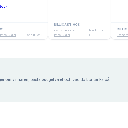
tet ›
BILLIGAST HOS
OS
BILLI
i samarbete med
Fler butiker
 PriceRunner
Fler butiker ›
PriceRunner
›
i samar
genom vinnaren, bästa budgetvalet och vad du bör tänka på.