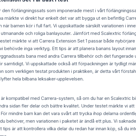
r den förlängningssats som imponerade mest i vårt förlängningssat
ana märkte vi direkt hur enkelt det var att bygga ut en befintlig Car
 när barnen kör i full fart. Vi uppskattade särskilt variationen i inn
 utmanande och roliga banlayouter. Jämfört med Scalextric förlängni
testet märkte vi att Carrera Extension Set 1 passar både nybörjar
vi behövde inga verktyg. Ett tips är att planera banans layout inna
ggnadssats bana med andra Carrera tillbehör och det fungerade u
kör samtidigt. Vi uppskattade också att förpackningen är tydligt mä
n som verkligen testat produkten i praktiken, är detta vårt först
lyfter hela bilbana leksaker-upplevelsen.
 är kompatibel med Carrera-system, så om du har en Scalextric bil
dra sidan fler delar och bättre kvalitet. Under testet märkte vi att
lv. För mindre barn kan det vara svårt att trycka ihop delarna ord
 du behöver, men variationen i paketet är ändå ett plus. Vi saknade
tt tips är att kontrollera vilka delar du redan har innan köp, så du i