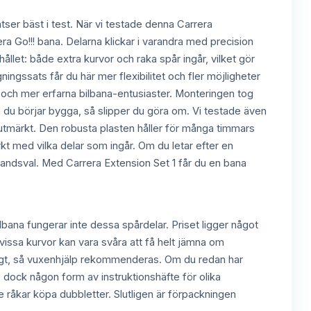
ser bäst i test. När vi testade denna Carrera
rera Go!!! bana. Delarna klickar i varandra med precision
ehållet: både extra kurvor och raka spår ingår, vilket gör
ngssats får du här mer flexibilitet och fler möjligheter
e och mer erfarna bilbana-entusiaster. Monteringen tog
n du börjar bygga, så slipper du göra om. Vi testade även
tmärkt. Den robusta plasten håller för många timmars
rkt med vilka delar som ingår. Om du letar efter en
ahandsval. Med Carrera Extension Set 1 får du en bana
bana fungerar inte dessa spårdelar. Priset ligger något
 vissa kurvor kan vara svåra att få helt jämna om
entligt, så vuxenhjälp rekommenderas. Om du redan har
 dock någon form av instruktionshäfte för olika
nte råkar köpa dubbletter. Slutligen är förpackningen