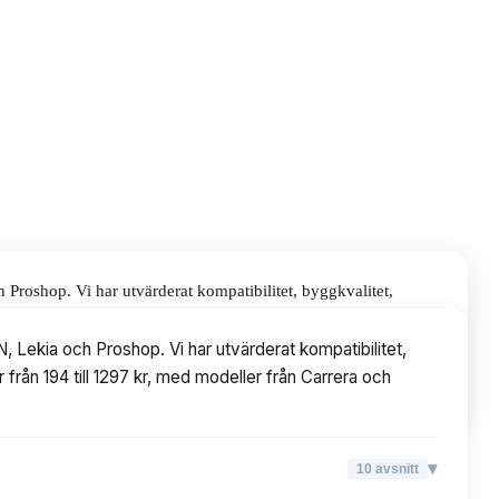
Proshop. Vi har utvärderat kompatibilitet, byggkvalitet,
ed modeller från Carrera och Scalextric.
 Lekia och Proshop. Vi har utvärderat kompatibilitet,
 från 194 till 1297 kr, med modeller från Carrera och
▾
10
avsnitt
▾
10
avsnitt