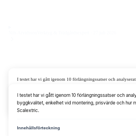
utbyggnad av bilbanan till ett pris på 1297 kr.
Observera att vi kan få provision via återförsäljarlänkar. Inga varumärken bet
Nils Arvidsson
Verktyg & Trädgårdsexpert
·
27 juli 2026
I testet har vi gått igenom 10 förlängningssatser och analyse
enkelhet vid montering, prisvärde och hur mycket extra körglädj
I testet har vi gått igenom 10 förlängningssatser och an
byggkvalitet, enkelhet vid montering, prisvärde och hur my
Innehållsförteckning
Scalextric.
Innehållsförteckning