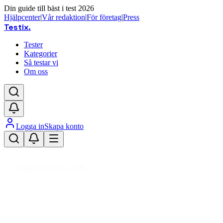
Din guide till bäst i test 2026
Hjälpcenter
|
Vår redaktion
|
För företag
|
Press
Testix
.
Tester
Kategorier
Så testar vi
Om oss
Logga in
Skapa konto
Hem
/
Leksaker
/
Modeller & Byggsatser
/
Förlängningssatser
Uppdaterad mars 2026
Förlängningssatser bäst i test 20
Den bästa förlängningssatsen 2026 är Carrera Extension Set 