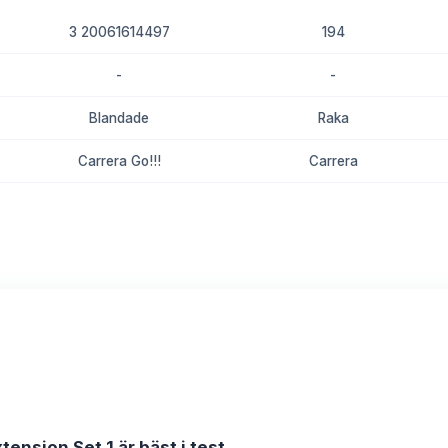
3 20061614497
194
-
-
Blandade
Raka
Carrera Go!!!
Carrera
8.7
8.4
tension Set 1 är bäst i test