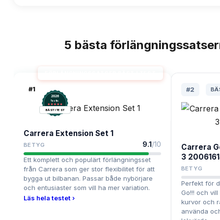
5
bästa
förlängningssatse
TOPPLISTA
FÖRLÄNGNINGSSATSER BÄST I TEST
#
1
#
2
BÄ
2026
.
Testix
BÄST I TEST
Carrera Extension Set 1
9.1
/10
BETYG
Carrera G
3 200616
Ett komplett och populärt förlängningsset
från Carrera som ger stor flexibilitet för att
BETYG
bygga ut bilbanan. Passar både nybörjare
Perfekt för 
och entusiaster som vill ha mer variation.
Go!!! och vil
Läs hela testet ›
kurvor och r
använda och