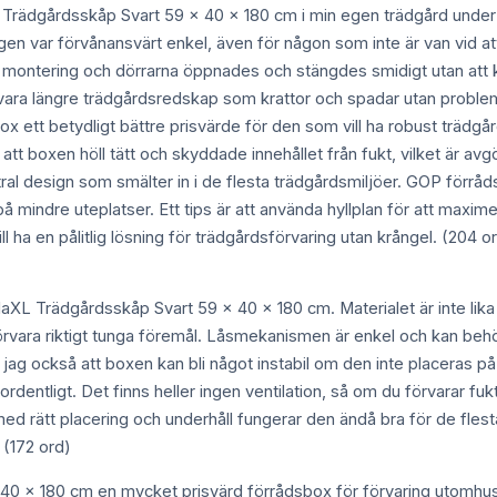
L Trädgårdsskåp Svart 59 x 40 x 180 cm i min egen trädgård under 
ngen var förvånansvärt enkel, även för någon som inte är van vid a
r montering och dörrarna öppnades och stängdes smidigt utan att k
örvara längre trädgårdsredskap som krattor och spadar utan probl
x ett betydligt bättre prisvärde för den som vill ha robust trädg
att boxen höll tätt och skyddade innehållet från fukt, vilket är av
ral design som smälter in i de flesta trädgårdsmiljöer. GOP förrå
 mindre uteplatser. Ett tips är att använda hyllplan för att maxim
l ha en pålitlig lösning för trädgårdsförvaring utan krångel. (204 o
daXL Trädgårdsskåp Svart 59 x 40 x 180 cm. Materialet är inte lika
rvara riktigt tunga föremål. Låsmekanismen är enkel och kan behö
jag också att boxen kan bli något instabil om den inte placeras på
ordentligt. Det finns heller ingen ventilation, så om du förvarar
ätt placering och underhåll fungerar den ändå bra för de flesta b
 (172 ord)
40 x 180 cm en mycket prisvärd förrådsbox för förvaring utomhu