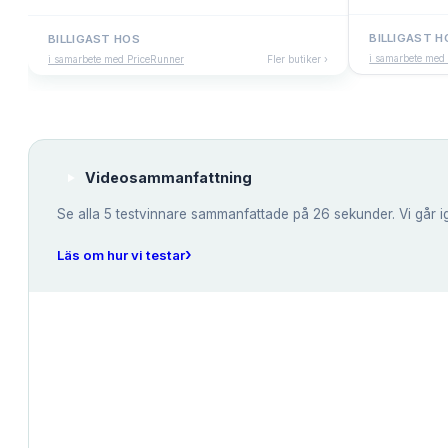
BILLIGAST H
BILLIGAST HOS
i samarbete med
i samarbete med PriceRunner
Fler butiker ›
Videosammanfattning
Se alla
5
testvinnare sammanfattade på 26 sekunder. Vi går i
›
Läs om hur vi testar