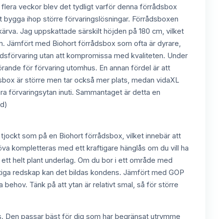
flera veckor blev det tydligt varför denna förrådsbox
tt bygga ihop större förvaringslösningar. Förrådsboxen
ärva. Jag uppskattade särskilt höjden på 180 cm, vilket
em. Jämfört med Biohort förrådsbox som ofta är dyrare,
årdsförvaring utan att kompromissa med kvaliteten. Under
görande för förvaring utomhus. En annan fördel är att
dsbox är större men tar också mer plats, medan vidaXL
era förvaringsytan inuti. Sammantaget är detta en
rd)
 tjockt som på en Biohort förrådsbox, vilket innebär att
va kompletteras med ett kraftigare hänglås om du vill ha
 ett helt plant underlag. Om du bor i ett område med
 fuktiga redskap kan det bildas kondens. Jämfört med GOP
ehov. Tänk på att ytan är relativt smal, så för större
s. Den passar bäst för dig som har begränsat utrymme