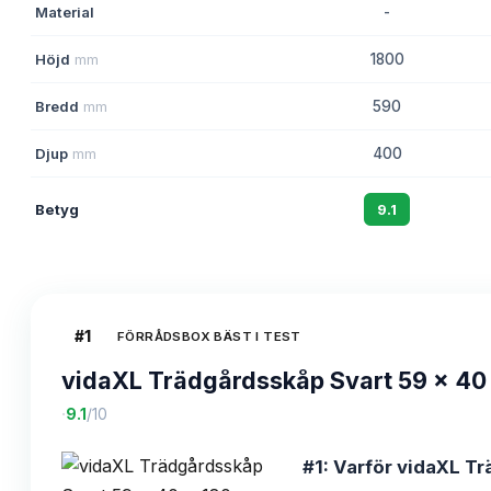
Material
-
Höjd
mm
1800
Bredd
mm
590
Djup
mm
400
Betyg
9.1
#
1
FÖRRÅDSBOX BÄST I TEST
vidaXL Trädgårdsskåp Svart 59 x 40
·
9.1
/10
#1: Varför vidaXL Tr