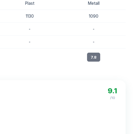
Plast
Metall
1130
1090
-
-
-
-
8.1
7.8
9.1
/10