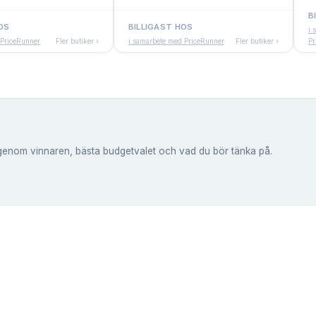
B
OS
BILLIGAST HOS
i 
 PriceRunner
Fler butiker ›
i samarbete med PriceRunner
Fler butiker ›
Pr
genom vinnaren, bästa budgetvalet och vad du bör tänka på.