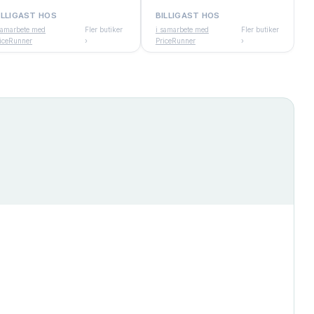
ILLIGAST HOS
BILLIGAST HOS
samarbete med
Fler butiker
i samarbete med
Fler butiker
iceRunner
›
PriceRunner
›