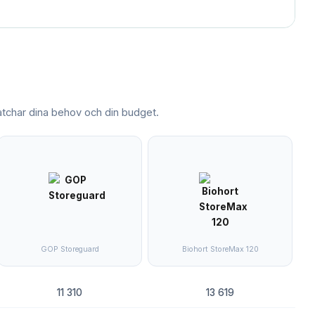
char dina behov och din budget.
GOP Storeguard
Biohort StoreMax 120
11 310
13 619