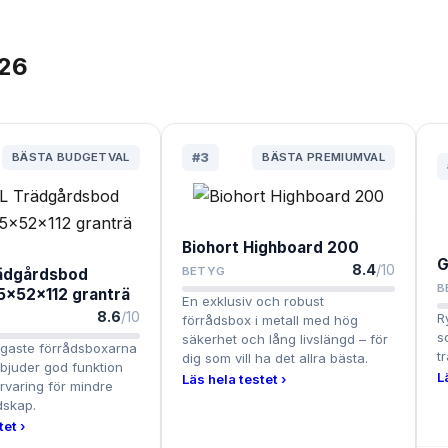
26
BÄSTA BUDGETVAL
#
3
BÄSTA PREMIUMVAL
Biohort Highboard 200
G
8.4
/10
BETYG
rädgårdsbod
B
55x52x112 granträ
En exklusiv och robust
8.6
/10
R
förrådsbox i metall med hög
s
säkerhet och lång livslängd – för
ligaste förrådsboxarna
t
dig som vill ha det allra bästa.
bjuder god funktion
L
Läs hela testet ›
rvaring för mindre
dskap.
tet ›