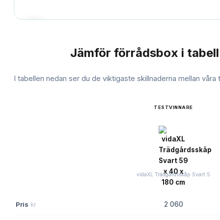
Jämför
förrådsbox
i tabell
JÄMFÖRELSE
I tabellen nedan ser du de viktigaste skillnaderna mellan våra
TESTVINNARE
vidaXL Trädgårdsskåp Svart 5
Pris
kr
2 060