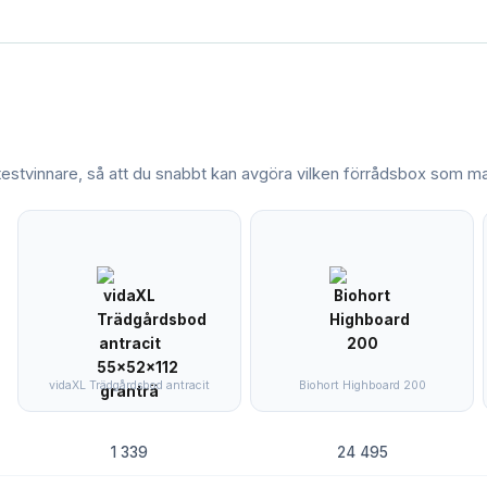
 testvinnare, så att du snabbt kan avgöra vilken
förrådsbox
som mat
vidaXL Trädgårdsbod antracit
Biohort Highboard 200
1 339
24 495