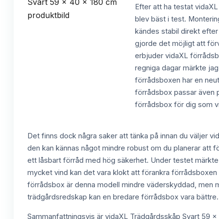
Efter att ha testat vidaX
blev bäst i test. Monteri
kändes stabil direkt efte
gjorde det möjligt att f
erbjuder vidaXL förrådsbo
regniga dagar märkte jag 
förrådsboxen har en neut
förrådsbox passar även på
förrådsbox för dig som vil
Det finns dock några saker att tänka på innan du väljer vi
den kan kännas något mindre robust om du planerar att fö
ett låsbart förråd med hög säkerhet. Under testet märkte 
mycket vind kan det vara klokt att förankra förrådsboxen 
förrådsbox är denna modell mindre väderskyddad, men med r
trädgårdsredskap kan en bredare förrådsbox vara bättre.
Sammanfattningsvis är vidaXL Trädgårdsskåp Svart 59 x 