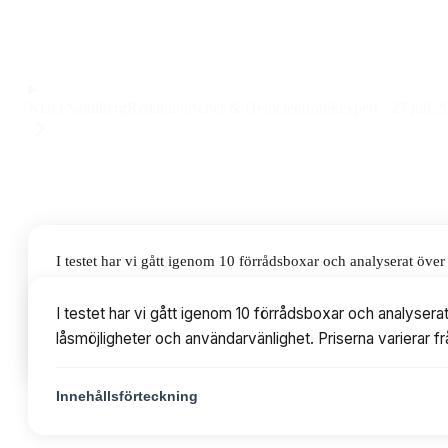
konstruktion och smidig montering till ett pris på 2 060 kr.
Observera att vi kan få provision via återförsäljarlänkar. Inga varumärken bet
Klara Sandberg
Redaktionschef & Hemelektronikexpert
·
27 juli 2
I testet har vi gått igenom 10 förrådsboxar och analyserat öv
och användarvänlighet. Priserna varierar från 1 339 till 24 4
I testet har vi gått igenom 10 förrådsboxar och analyser
låsmöjligheter och användarvänlighet. Priserna varierar f
Innehållsförteckning
Innehållsförteckning