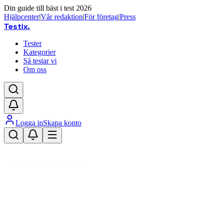
Din guide till bäst i test 2026
Hjälpcenter
|
Vår redaktion
|
För företag
|
Press
Testix
.
Tester
Kategorier
Så testar vi
Om oss
Logga in
Skapa konto
Hem
/
DIY
/
Uterum, Uthus & Förråd
/
Uthus
/
Förrådsbox
Uppdaterad mars 2026
Förrådsbox bäst i test 2026 – jä
Den bästa förrådsboxen 2026 är vidaXL Trädgårdsskåp Svar