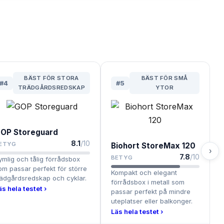
BÄST FÖR STORA
BÄST FÖR SMÅ
#
4
#
5
TRÄDGÅRDSREDSKAP
YTOR
OP Storeguard
8.1
/10
ETYG
Biohort StoreMax 120
›
7.8
/10
BETYG
ymlig och tålig förrådsbox
om passar perfekt för större
Kompakt och elegant
rädgårdsredskap och cyklar.
förrådsbox i metall som
äs hela testet ›
passar perfekt på mindre
uteplatser eller balkonger.
Läs hela testet ›