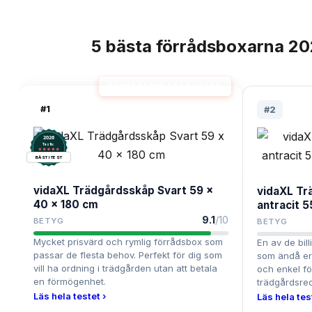
5
bästa
förrådsboxarna
20
TOPPLISTA
FÖRRÅDSBOX BÄST I TEST
#
1
#
2
2026
.
Testix
BÄST I TEST
vidaXL Trädgårdsskåp Svart 59 x
vidaXL T
40 x 180 cm
antracit 
9.1
/10
BETYG
BETYG
Mycket prisvärd och rymlig förrådsbox som
En av de bil
passar de flesta behov. Perfekt för dig som
som ändå er
vill ha ordning i trädgården utan att betala
och enkel fö
en förmögenhet.
trädgårdsre
Läs hela testet ›
Läs hela tes