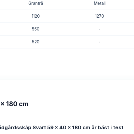
Granträ
Metall
1120
1270
550
-
520
-
8.6
8.4
 x 180 cm
ädgårdsskåp Svart 59 x 40 x 180 cm är bäst i test