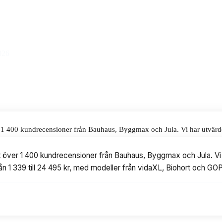
alar för våra omdömen.
026
er 1 400 kundrecensioner från Bauhaus, Byggmax och Jula. Vi har utvärde
95 kr, med modeller från vidaXL, Biohort och GOP.
at över 1 400 kundrecensioner från Bauhaus, Byggmax och Jula. Vi 
rån 1 339 till 24 495 kr, med modeller från vidaXL, Biohort och GOP