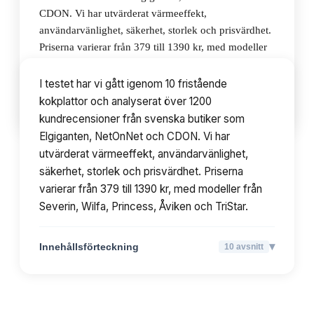
CDON. Vi har utvärderat värmeeffekt,
användarvänlighet, säkerhet, storlek och prisvärdhet.
Priserna varierar från 379 till 1390 kr, med modeller
från Severin, Wilfa, Princess, Åviken och TriStar.
I testet har vi gått igenom 10 fristående
kokplattor och analyserat över 1200
▾
Innehållsförteckning
10
avsnitt
kundrecensioner från svenska butiker som
Elgiganten, NetOnNet och CDON. Vi har
utvärderat värmeeffekt, användarvänlighet,
säkerhet, storlek och prisvärdhet. Priserna
varierar från 379 till 1390 kr, med modeller från
Severin, Wilfa, Princess, Åviken och TriStar.
▾
Innehållsförteckning
10
avsnitt