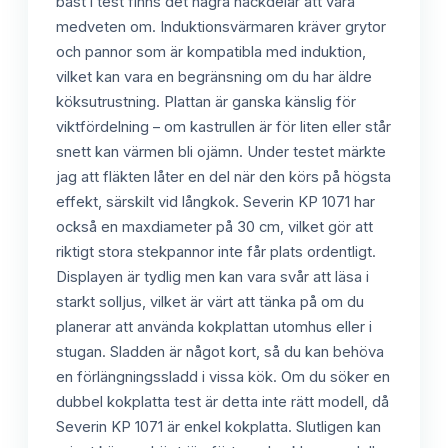
bäst i test finns det några nackdelar att vara
medveten om. Induktionsvärmaren kräver grytor
och pannor som är kompatibla med induktion,
vilket kan vara en begränsning om du har äldre
köksutrustning. Plattan är ganska känslig för
viktfördelning – om kastrullen är för liten eller står
snett kan värmen bli ojämn. Under testet märkte
jag att fläkten låter en del när den körs på högsta
effekt, särskilt vid långkok. Severin KP 1071 har
också en maxdiameter på 30 cm, vilket gör att
riktigt stora stekpannor inte får plats ordentligt.
Displayen är tydlig men kan vara svår att läsa i
starkt solljus, vilket är värt att tänka på om du
planerar att använda kokplattan utomhus eller i
stugan. Sladden är något kort, så du kan behöva
en förlängningssladd i vissa kök. Om du söker en
dubbel kokplatta test är detta inte rätt modell, då
Severin KP 1071 är enkel kokplatta. Slutligen kan