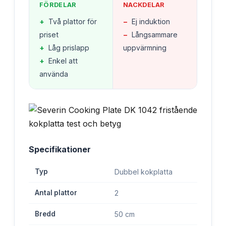
FÖRDELAR
NACKDELAR
+
Två plattor för
−
Ej induktion
priset
−
Långsammare
+
Låg prislapp
uppvärmning
+
Enkel att
använda
Specifikationer
Typ
Dubbel kokplatta
Antal plattor
2
Bredd
50 cm