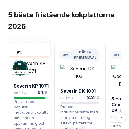
TOPPLISTA
5
bästa
fristående kokplattorna
2026
FRISTÅENDE
KOKPLATTA BÄST
#
1
BÄSTA
I TEST
#
2
#
3
PREMIUMVAL
P
2026
.
Testix
BÄST I TEST
Severin KP 1071
Severin DK 1031
9.1
/10
BETYG
8.8
/10
BETYG
Severin
Prisvärd och
Cooking
Dubbel
populär
DK 104
induktionsplatta med
induktionskokplatta
›
stor yta och hög
BETYG
med snabb
effekt, perfekt för
uppvärmning och
Dubbel ko
större hushåll eller
kompakt format.