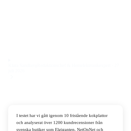
Den bästa fristående kokplattan 2026 är Severin KP
1071, en induktionsvärmare på 30 cm som snabbt
värmer upp och är enkel att rengöra. Priset ligger på
527 kr.
Observera att vi kan få provision via återförsäljarlänkar. Inga
varumärken betalar för våra omdömen.
Klara Sandberg
Redaktionschef & Hemelektronikexpert
·
27
juli 2026
I testet har vi gått igenom 10 fristående kokplattor
och analyserat över 1200 kundrecensioner från
svenska butiker som Elgiganten, NetOnNet och