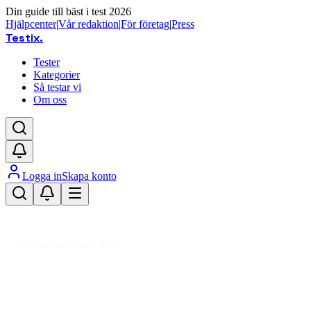
Din guide till bäst i test 2026
Hjälpcenter
|
Vår redaktion
|
För företag
|
Press
Testix
.
Tester
Kategorier
Så testar vi
Om oss
Logga in
Skapa konto
Hem
/
Hemmet
/
Vitvaror
/
Spisar & Ugnar
/
Spishällar
/
Fristående kokplatta
Uppdaterad mars 2026
Fristående kokplatta test 2026 –
bästa induktion och el