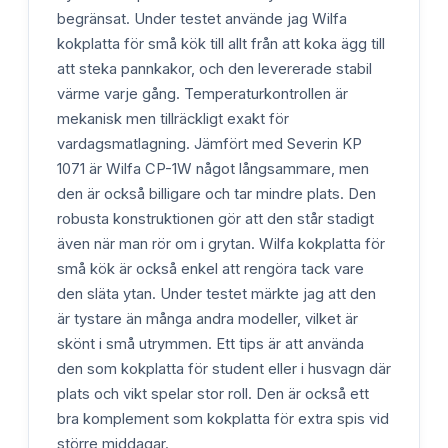
begränsat. Under testet använde jag Wilfa
kokplatta för små kök till allt från att koka ägg till
att steka pannkakor, och den levererade stabil
värme varje gång. Temperaturkontrollen är
mekanisk men tillräckligt exakt för
vardagsmatlagning. Jämfört med Severin KP
1071 är Wilfa CP-1W något långsammare, men
den är också billigare och tar mindre plats. Den
robusta konstruktionen gör att den står stadigt
även när man rör om i grytan. Wilfa kokplatta för
små kök är också enkel att rengöra tack vare
den släta ytan. Under testet märkte jag att den
är tystare än många andra modeller, vilket är
skönt i små utrymmen. Ett tips är att använda
den som kokplatta för student eller i husvagn där
plats och vikt spelar stor roll. Den är också ett
bra komplement som kokplatta för extra spis vid
större middagar.