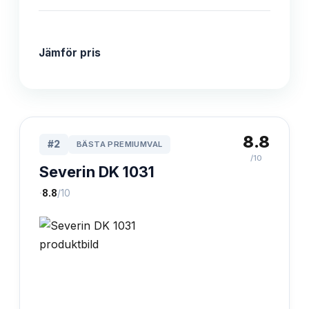
Jämför pris
8.8
#
2
BÄSTA PREMIUMVAL
/10
Severin DK 1031
·
8.8
/10