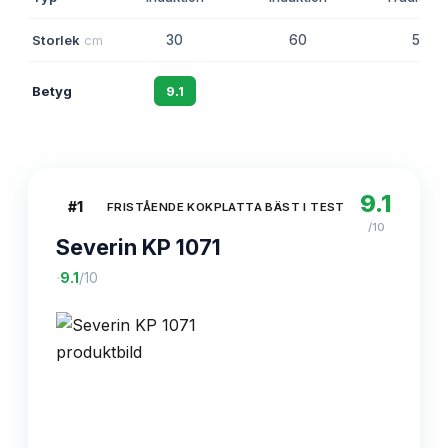
Storlek
cm
30
60
50
Betyg
9.1
8.8
8.5
9.1
#
1
FRISTÅENDE KOKPLATTA BÄST I TEST
/10
Severin KP 1071
·
9.1
/10