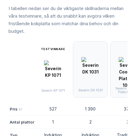
I tabellen nedan ser du de viktigaste skillnaderna mellan
våra testvinnare, så att du snabbt kan avgöra vilken
fristående kokplatta
som matchar dina behov och din
budget.
TESTVINNARE
Severin Cook
Severin DK 1031
Severin KP 1071
Plate DK 10
Pris
kr
527
1 390
379
Antal plattor
1
2
2
Typ
Induktion
Induktion
Traditione