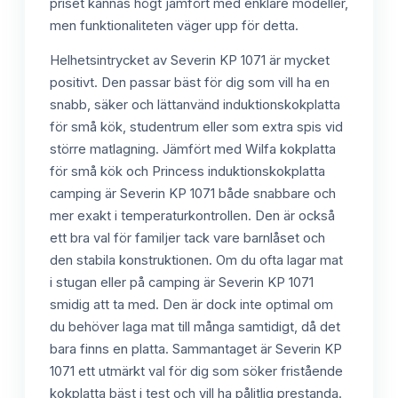
priset kännas högt jämfört med enklare modeller,
men funktionaliteten väger upp för detta.
Helhetsintrycket av Severin KP 1071 är mycket
positivt. Den passar bäst för dig som vill ha en
snabb, säker och lättanvänd induktionskokplatta
för små kök, studentrum eller som extra spis vid
större matlagning. Jämfört med Wilfa kokplatta
för små kök och Princess induktionskokplatta
camping är Severin KP 1071 både snabbare och
mer exakt i temperaturkontrollen. Den är också
ett bra val för familjer tack vare barnlåset och
den stabila konstruktionen. Om du ofta lagar mat
i stugan eller på camping är Severin KP 1071
smidig att ta med. Den är dock inte optimal om
du behöver laga mat till många samtidigt, då det
bara finns en platta. Sammantaget är Severin KP
1071 ett utmärkt val för dig som söker fristående
kokplatta bäst i test och vill ha pålitlig prestanda.