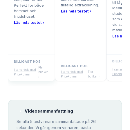
till lågt pr
tillfällig extrakokning.
Perfekt för både
idealisk f
hemmet och
Läs hela testet ›
studenter 
fritidshuset.
som extra
Läs hela testet ›
vid större
matlagnin
Läs hela 
BILLIGAS
BILLIGAST HOS
BILLIGAST HOS
Fler
i samarbete 
i samarbete med
i samarbete med
Fler
butiker
PriceRunner
PriceRunner
PriceRunner
butiker ›
›
Videosammanfattning
Se alla
5
testvinnare sammanfattade på 26
sekunder. Vi går igenom vinnaren, bästa