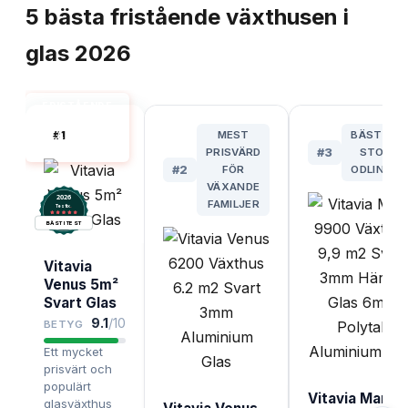
5
bästa
fristående växthusen i
glas
2026
FRISTÅENDE
VÄXTHUS
#
1
MEST
BÄST FÖR
GLAS BÄST I
TEST
PRISVÄRD
#
3
STORA
#
2
FÖR
ODLINGAR
VÄXANDE
2026
FAMILJER
.
Testix
BÄST I TEST
Vitavia
Venus 5m²
Svart Glas
9.1
/10
BETYG
Ett mycket
prisvärt och
populärt
Vitavia Mars
glasväxthus