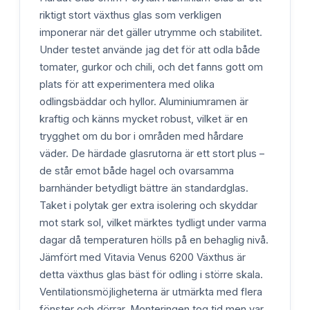
riktigt stort växthus glas som verkligen
imponerar när det gäller utrymme och stabilitet.
Under testet använde jag det för att odla både
tomater, gurkor och chili, och det fanns gott om
plats för att experimentera med olika
odlingsbäddar och hyllor. Aluminiumramen är
kraftig och känns mycket robust, vilket är en
trygghet om du bor i områden med hårdare
väder. De härdade glasrutorna är ett stort plus –
de står emot både hagel och ovarsamma
barnhänder betydligt bättre än standardglas.
Taket i polytak ger extra isolering och skyddar
mot stark sol, vilket märktes tydligt under varma
dagar då temperaturen hölls på en behaglig nivå.
Jämfört med Vitavia Venus 6200 Växthus är
detta växthus glas bäst för odling i större skala.
Ventilationsmöjligheterna är utmärkta med flera
fönster och dörrar. Monteringen tog tid men var