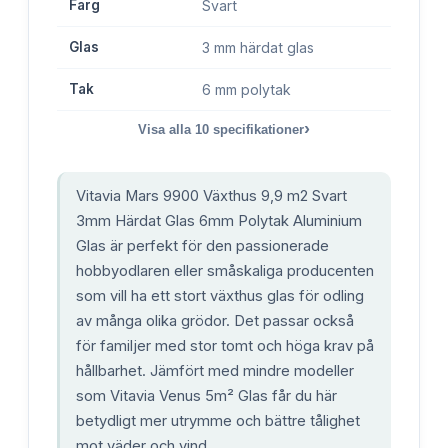
Färg
Svart
Glas
3 mm härdat glas
Tak
6 mm polytak
›
Visa alla
10
specifikationer
Vitavia Mars 9900 Växthus 9,9 m2 Svart
3mm Härdat Glas 6mm Polytak Aluminium
Glas är perfekt för den passionerade
hobbyodlaren eller småskaliga producenten
som vill ha ett stort växthus glas för odling
av många olika grödor. Det passar också
för familjer med stor tomt och höga krav på
hållbarhet. Jämfört med mindre modeller
som Vitavia Venus 5m² Glas får du här
betydligt mer utrymme och bättre tålighet
mot väder och vind.