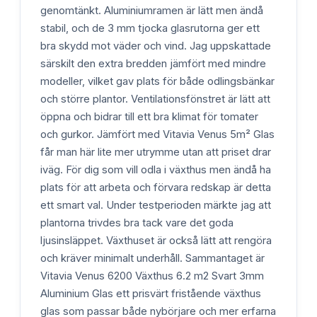
genomtänkt. Aluminiumramen är lätt men ändå
stabil, och de 3 mm tjocka glasrutorna ger ett
bra skydd mot väder och vind. Jag uppskattade
särskilt den extra bredden jämfört med mindre
modeller, vilket gav plats för både odlingsbänkar
och större plantor. Ventilationsfönstret är lätt att
öppna och bidrar till ett bra klimat för tomater
och gurkor. Jämfört med Vitavia Venus 5m² Glas
får man här lite mer utrymme utan att priset drar
iväg. För dig som vill odla i växthus men ändå ha
plats för att arbeta och förvara redskap är detta
ett smart val. Under testperioden märkte jag att
plantorna trivdes bra tack vare det goda
ljusinsläppet. Växthuset är också lätt att rengöra
och kräver minimalt underhåll. Sammantaget är
Vitavia Venus 6200 Växthus 6.2 m2 Svart 3mm
Aluminium Glas ett prisvärt fristående växthus
glas som passar både nybörjare och mer erfarna