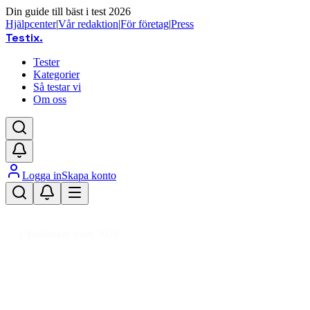
Din guide till bäst i test 2026
Hjälpcenter
|
Vår redaktion
|
För företag
|
Press
Testix
.
Tester
Kategorier
Så testar vi
Om oss
Logga in
Skapa konto
Hem
/
Trädgård
/
Växthus
/
Fristående växthus
/
Fristående växthus glas
Uppdaterad mars 2026
Bäst i test: Fristående växthus i
glas 2026 för odling