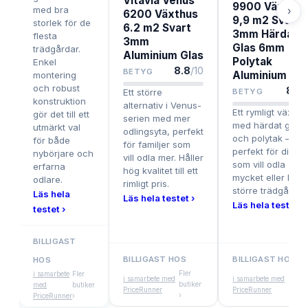
Vitavia Venus
9900 Växthus
med bra
›
6200 Växthus
9,9 m2 Svart
storlek för de
6.2 m2 Svart
3mm Härdat
flesta
3mm
Glas 6mm
trädgårdar.
Aluminium Glas
Polytak
Enkel
8.8
/10
BETYG
Aluminium Gla
montering
och robust
8.5
/
Ett större
BETYG
konstruktion
alternativ i Venus-
Ett rymligt växthu
gör det till ett
serien med mer
med härdat glas
utmärkt val
odlingsyta, perfekt
och polytak –
för både
för familjer som
perfekt för dig
nybörjare och
vill odla mer. Håller
som vill odla
erfarna
hög kvalitet till ett
mycket eller har
odlare.
rimligt pris.
större trädgård.
Läs hela
Läs hela testet ›
Läs hela testet ›
testet ›
BILLIGAST
BILLIGAST HOS
BILLIGAST HOS
HOS
Fler
Fler
i samarbete
Fler
i samarbete med
i samarbete med
butiker
butik
med
butiker
PriceRunner
PriceRunner
›
›
PriceRunner
›