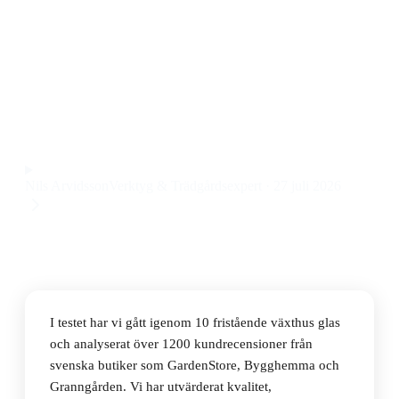
Den bästa fristående växthuset i glas 2026 är Vitavia
Venus 5m² Svart Glas, som kombinerar stabil
konstruktion, enkel montering och bra ljusinsläpp till
ett pris på 4895 kr.
Observera att vi kan få provision via återförsäljarlänkar. Inga
varumärken betalar för våra omdömen.
Nils Arvidsson
Verktyg & Trädgårdsexpert
·
27 juli 2026
I testet har vi gått igenom 10 fristående växthus glas
och analyserat över 1200 kundrecensioner från
svenska butiker som GardenStore, Bygghemma och
Granngården. Vi har utvärderat kvalitet,