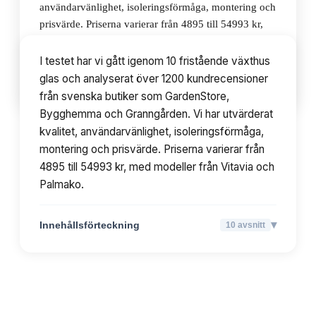
användarvänlighet, isoleringsförmåga, montering och
prisvärde. Priserna varierar från 4895 till 54993 kr,
med modeller från Vitavia och Palmako.
I testet har vi gått igenom 10 fristående växthus
glas och analyserat över 1200 kundrecensioner
▾
Innehållsförteckning
10
avsnitt
från svenska butiker som GardenStore,
Bygghemma och Granngården. Vi har utvärderat
kvalitet, användarvänlighet, isoleringsförmåga,
montering och prisvärde. Priserna varierar från
4895 till 54993 kr, med modeller från Vitavia och
Palmako.
▾
Innehållsförteckning
10
avsnitt
TOPPLISTA