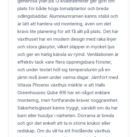
generösa ytan på 13 kvadratmeter ger gott om
plats för både höga tomatplantor och breda
odlingsbäddar. Aluminiumramen känns stabil och
är lätt att hantera vid montering, även om det
krävs lite planering för att få allt på plats. Det här
växthuset har en modern design med raka linjer
och stora glasytor, vilket släpper in mycket ljus
och ger en härlig känsla av rymd. Ventilationen är
effektiv tack vare flera öppningsbara fönster,
och under testet höll sig temperaturen på en
jämn nivå även under varma dagar. Jämfört med
Vitavia Phoenix växthus märkte vi att Halls
Greenhouses Qube 816 har en något enklare
montering, men fortfarande kräver noggrannhet.
Säkerhetsglaset känns tryggt, särskilt om du har
barn eller husdjur i närheten. Dörrarna är breda
och gör det enkelt att ta in större krukor eller
redskap. Om du vill ha ett fristående växthus