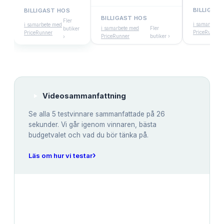
BILLIGAS
BILLIGAST HOS
BILLIGAST HOS
Fler
i samarbete 
i samarbete med
i samarbete med
Fler
butiker
PriceRunner
PriceRunner
PriceRunner
butiker ›
›
Videosammanfattning
Se alla
5
testvinnare sammanfattade på 26
sekunder. Vi går igenom vinnaren, bästa
budgetvalet och vad du bör tänka på.
›
Läs om hur vi testar