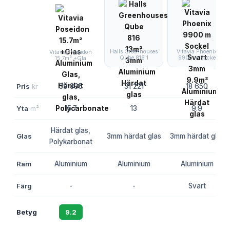
Halls Greenhouses
Vitavia Phoenix
Vitavia Poseidon
Qube 816 1
9900 m Socke
15.7m² +Gla
Pris
kr
39 895
31 221
18 650
Yta
m²
15.7
13
9.9
Härdat glas,
Glas
3mm härdat glas
3mm härdat glas
Polykarbonat
Ram
Aluminium
Aluminium
Aluminium
Färg
-
-
Svart
Betyg
9.2
8.9
8.6