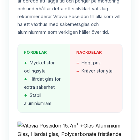
är beredd att lägga tid och pengar på montering
och underhåll är detta ett självklart val. Jag
rekommenderar Vitavia Poseidon till alla som vill
ha ett växthus med säkerhetsglas och
aluminiumram som verkligen håller över tid.
FÖRDELAR
NACKDELAR
+
Mycket stor
−
Högt pris
odlingsyta
−
Kräver stor yta
+
Härdat glas för
extra säkerhet
+
Stabil
aluminiumram