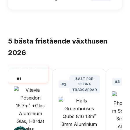
TOPPLISTA
5
bästa
fristående växthusen
2026
FRISTÅENDE
VÄXTHUS BÄST I
#
1
BÄST FÖR
TEST
#
3
#
2
STORA
P
TRÄDGÅRDAR
2026