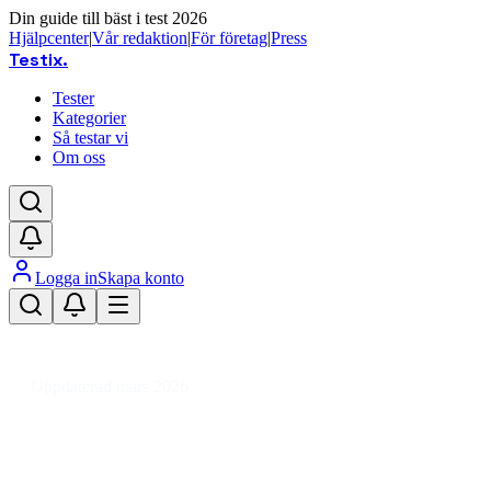
Din guide till bäst i test 2026
Hjälpcenter
|
Vår redaktion
|
För företag
|
Press
Testix
.
Tester
Kategorier
Så testar vi
Om oss
Logga in
Skapa konto
Hem
/
Trädgård
/
Växthus
/
Fristående växthus
/
Fristående växthus härdat glas
Uppdaterad mars 2026
Bäst fristående växthus härdat
glas 2026 – Test av stora och säkra