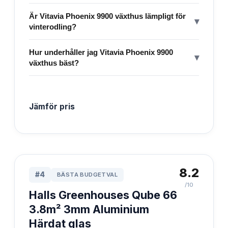
Är Vitavia Phoenix 9900 växthus lämpligt för
▾
vinterodling?
Hur underhåller jag Vitavia Phoenix 9900
▾
växthus bäst?
Jämför pris
8.2
#
4
BÄSTA BUDGETVAL
/10
Halls Greenhouses Qube 66
3.8m² 3mm Aluminium
Härdat glas