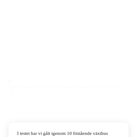
modeller
Den bästa fristående växthuset härdat glas 2026 är
Vitavia Poseidon 15.7m² +Glas Aluminium. Med
generös odlingsyta, robust aluminiumram och härdat
glas får du ett riktigt stabilt växthus för trädgården till
ett pris på 39 895 kr.
Observera att vi kan få provision via återförsäljarlänkar. Inga
varumärken betalar för våra omdömen.
Nils Arvidsson
Verktyg & Trädgårdsexpert
·
27 juli 2026
I testet har vi gått igenom 10 fristående växthus