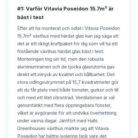
#1: Varför Vitavia Poseidon 15.7m² är
bäst i test
Efter att ha monterat och odlat i Vitavia Poseidon
15.7m² växthus med härdat glas kan jag säga att
det är ett riktigt kraftpaket för dig som vill ha ett
fristående växthus härdat glas bäst i test.
Monteringen tog sin tid, men den robusta
aluminiumramen och de tjocka glasrutorna gav
direkt ett intryck av kvalitet och hållbarhet. Det
stora odlingsutrymmet på 15,7 kvadratmeter gör
att du får plats med både tomater, gurkor och till
och med ett litet citronträd. Ventilationen är väl
genomtänkt med flera öppningsbara fönster,
vilket är avgörande för att undvika överhettning
under varma dagar. Jämfört med Halls
Greenhouses växthus märkte jag att Vitavia
Poseidon har bättre isolering tack vare det