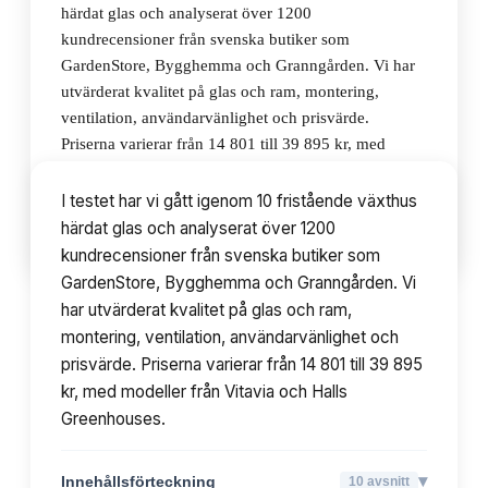
härdat glas och analyserat över 1200
kundrecensioner från svenska butiker som
GardenStore, Bygghemma och Granngården. Vi har
utvärderat kvalitet på glas och ram, montering,
ventilation, användarvänlighet och prisvärde.
Priserna varierar från 14 801 till 39 895 kr, med
modeller från Vitavia och Halls Greenhouses.
I testet har vi gått igenom 10 fristående växthus
härdat glas och analyserat över 1200
▾
Innehållsförteckning
10
avsnitt
kundrecensioner från svenska butiker som
GardenStore, Bygghemma och Granngården. Vi
har utvärderat kvalitet på glas och ram,
montering, ventilation, användarvänlighet och
prisvärde. Priserna varierar från 14 801 till 39 895
kr, med modeller från Vitavia och Halls
Greenhouses.
▾
Innehållsförteckning
10
avsnitt