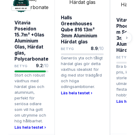
.
Testix
BÄST I TEST
Halls
Vitavia
Vitavia
Greenhouses
Phoeni
Poseidon
Qube 816 13m²
m Socke
15.7m² +Glas
3mm Aluminium
›
3mm 9.
Aluminium
Härdat glas
Alumini
Glas, Härdat
8.9
/10
BETYG
Härdat 
glas,
BETYG
Generös yta och tåligt
Polycarbonate
härdat glas gör detta
9.2
/10
BETYG
Bra balan
växthus idealiskt för
pris, kval
Stort och robust
dig med stor trädgård
storlek – e
växthus med
och höga
utmärkt va
härdat glas och
odlingsambitioner.
flesta
aluminium,
Läs hela testet ›
hobbyodla
perfekt för
Läs hela t
seriösa odlare
som vill ha gott
om utrymme och
hög hållbarhet.
Läs hela testet ›