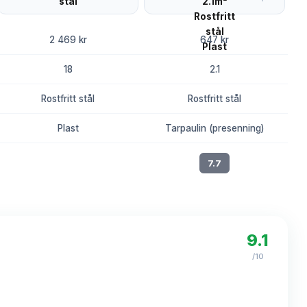
2 469 kr
647 kr
18
2.1
Rostfritt stål
Rostfritt stål
Plast
Tarpaulin (presenning)
8.1
7.7
9.1
/10