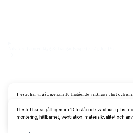
kombinerar robust konstruktion med generös odlingsyta till 
märkte vi direkt hur enkel montering och stabilitet gör stor
särskilt för dig som vill ha ett pålitligt plastväxthus till trä
Observera att vi kan få provision via återförsäljarlänkar. Inga varumärken bet
Nils Arvidsson
Verktyg & Trädgårdsexpert
·
27 juli 2026
I testet har vi gått igenom 10 fristående växthus i plast och
ventilation, materialkvalitet och användarvänlighet. Priserna v
I testet har vi gått igenom 10 fristående växthus i plas
montering, hållbarhet, ventilation, materialkvalitet och a
Innehållsförteckning