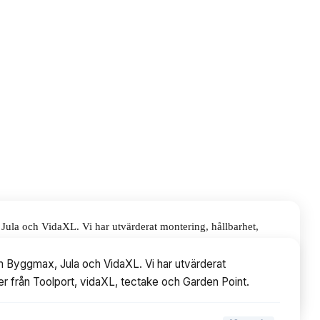
 Jula och VidaXL. Vi har utvärderat montering, hållbarhet,
ke och Garden Point.
om Byggmax, Jula och VidaXL. Vi har utvärderat
ller från Toolport, vidaXL, tectake och Garden Point.
▾
10
avsnitt