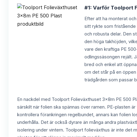
#1: Varför Toolport 
Efter att ha monterat och
sitt rykte som fristående
och robusta delar. Den st
den höga takhöjden, vilket
vare den kraftiga PE 500-
odlingssäsongen rejält. 
bred och enkel att öppna, 
om det står på en öppen y
trädgården som passar båd
En nackdel med Toolport Folieväxthuset 3x8m PE 500 Plast 
särskilt när folien ska spännas över ramen. PE-plasten är 
kontrollera förankringen regelbundet, annars kan folien l
underhålla. Det är också dyrare än många andra plastväxt
isolering under vintern. Toolport folieväxthus är inte det 