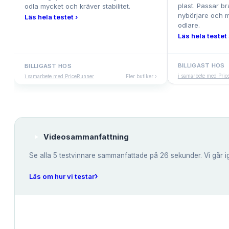
plast. Passar b
odla mycket och kräver stabilitet.
nybörjare och 
Läs hela testet ›
odlare.
Läs hela testet 
BILLIGAST HOS
BILLIGAST HOS
i samarbete med Pri
i samarbete med PriceRunner
Fler butiker ›
Videosammanfattning
Se alla
5
testvinnare sammanfattade på 26 sekunder. Vi går i
›
Läs om hur vi testar