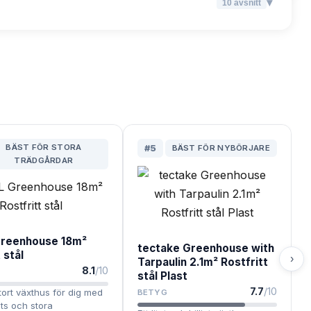
▾
10
avsnitt
BÄST FÖR STORA
#
5
BÄST FÖR NYBÖRJARE
TRÄDGÅRDAR
Greenhouse 18m²
tectake Greenhouse with
 stål
›
Tarpaulin 2.1m² Rostfritt
8.1
/10
stål Plast
7.7
/10
 stort växthus för dig med
BETYG
ts och stora