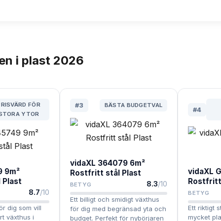
n i plast
2026
RISVÄRD FÖR
#
3
BÄSTA BUDGETVAL
#
4
STORA YTOR
vidaXL 364079 6m²
9 9m²
vidaXL 
Rostfritt stål Plast
l Plast
Rostfritt
8.3
/10
BETYG
8.7
/10
BETYG
Ett billigt och smidigt växthus
för dig som vill
Ett riktigt
för dig med begränsad yta och
rt växthus i
mycket pla
budget. Perfekt för nybörjaren