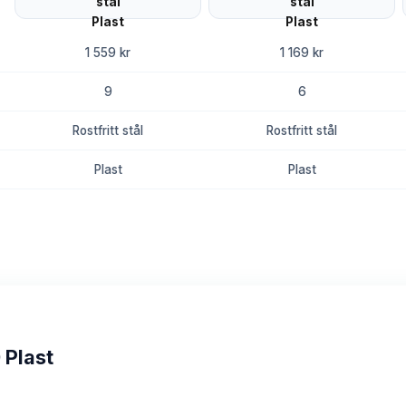
1 559 kr
1 169 kr
9
6
Rostfritt stål
Rostfritt stål
Plast
Plast
8.7
8.3
 Plast