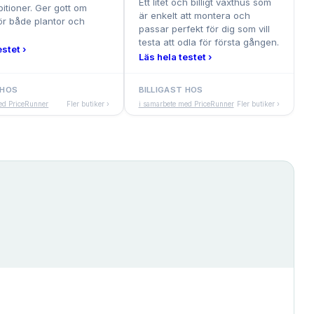
Ett litet och billigt växthus som
itioner. Ger gott om
är enkelt att montera och
ör både plantor och
passar perfekt för dig som vill
testa att odla för första gången.
estet ›
Läs hela testet ›
 HOS
BILLIGAST HOS
ed PriceRunner
Fler butiker ›
i samarbete med PriceRunner
Fler butiker ›