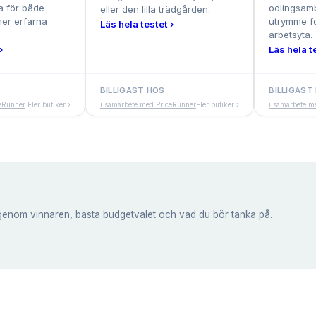
ra för både
odlingsamb
eller den lilla trädgården.
mer erfarna
utrymme f
Läs hela testet ›
arbetsyta.
›
Läs hela t
BILLIGAST HOS
BILLIGAST
ceRunner
Fler butiker ›
i samarbete med PriceRunner
Fler butiker ›
i samarbete m
genom vinnaren, bästa budgetvalet och vad du bör tänka på.