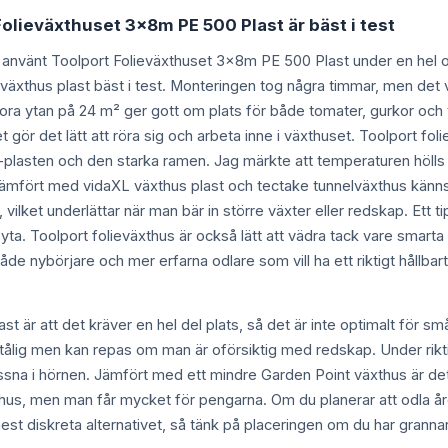
Folieväxthuset 3x8m PE 500 Plast är bäst i test
 använt Toolport Folieväxthuset 3x8m PE 500 Plast under en hel od
 växthus plast bäst i test. Monteringen tog några timmar, men det 
ora ytan på 24 m² ger gott om plats för både tomater, gurkor och t
 gör det lätt att röra sig och arbeta inne i växthuset. Toolport foli
plasten och den starka ramen. Jag märkte att temperaturen hölls j
Jämfört med vidaXL växthus plast och tectake tunnelväxthus känns 
vilket underlättar när man bär in större växter eller redskap. Ett ti
ta. Toolport folieväxthus är också lätt att vädra tack vare smarta
e nybörjare och mer erfarna odlare som vill ha ett riktigt hållbart
är att det kräver en hel del plats, så det är inte optimalt för s
tålig men kan repas om man är oförsiktig med redskap. Under riktigt
ossna i hörnen. Jämfört med ett mindre Garden Point växthus är de
hus, men man får mycket för pengarna. Om du planerar att odla åre
mest diskreta alternativet, så tänk på placeringen om du har grannar