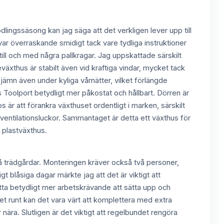
lingssäsong kan jag säga att det verkligen lever upp till
var överraskande smidigt tack vare tydliga instruktioner
ill och med några pallkragar. Jag uppskattade särskilt
eväxthus är stabilt även vid kraftiga vindar, mycket tack
ämn även under kyliga vårnätter, vilket förlängde
Toolport betydligt mer påkostat och hållbart. Dörren är
ps är att förankra växthuset ordentligt i marken, särskilt
 ventilationsluckor. Sammantaget är detta ett växthus för
 plastväxthus.
må trädgårdar. Monteringen kräver också två personer,
 blåsiga dagar märkte jag att det är viktigt att
tta betydligt mer arbetskrävande att sätta upp och
t runt kan det vara värt att komplettera med extra
 nära. Slutligen är det viktigt att regelbundet rengöra