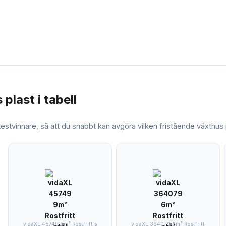
 plast
i tabell
 testvinnare, så att du snabbt kan avgöra vilken
fristående växthus 
vidaXL 45749 9m² Rostfritt s
vidaXL 364079 6m² Rostfritt