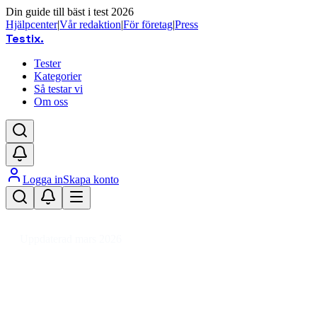
Din guide till bäst i test 2026
Hjälpcenter
|
Vår redaktion
|
För företag
|
Press
Testix
.
Tester
Kategorier
Så testar vi
Om oss
Logga in
Skapa konto
Hem
/
Trädgård
/
Växthus
/
Fristående växthus
/
Fristående växthus plast
Uppdaterad mars 2026
Fristående växthus plast – bäst i 
Den bästa fristående växthuset i plast 2026 är Toolport fo