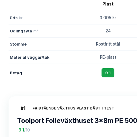
Pris
kr
3 095 kr
Odlingsyta
m²
24
Stomme
Rostfritt stål
Material väggar/tak
PE-plast
Betyg
9.1
#
1
FRISTÅENDE VÄXTHUS PLAST BÄST I TEST
Toolport Folieväxthuset 3x8m PE 500
·
9.1
/10