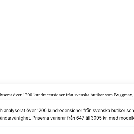
ett pris på 3095 kr. Under testet
 skillnad för odlingssäsongen,
dgården.
alar för våra omdömen.
 analyserat över 1200 kundrecensioner från svenska butiker som Byggmax,
arierar från 647 till 3095 kr, med modeller från Toolport, vidaXL, tecta
t och analyserat över 1200 kundrecensioner från svenska butiker s
nvändarvänlighet. Priserna varierar från 647 till 3095 kr, med mode