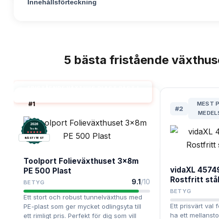
Innehållsförteckning
5
bästa
fristående växthuse
TOPPLISTA
FRISTÅENDE VÄXTHUS PLAST BÄST I
TEST
#
1
MEST P
#
2
MEDEL
2026
.
Testix
BÄST I TEST
Toolport Folieväxthuset 3x8m
vidaXL 4574
PE 500 Plast
Rostfritt stå
9.1
/10
BETYG
BETYG
Ett stort och robust tunnelväxthus med
Ett prisvärt val 
PE-plast som ger mycket odlingsyta till
ha ett mellansto
ett rimligt pris. Perfekt för dig som vill