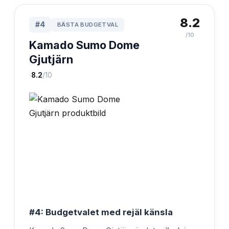
8.2
#
4
BÄSTA BUDGETVAL
/10
Kamado Sumo Dome
Gjutjärn
·
8.2
/10
#4: Budgetvalet med rejäl känsla