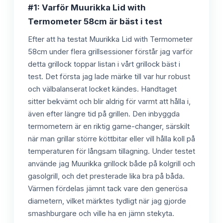
#1: Varför Muurikka Lid with
Termometer 58cm är bäst i test
Efter att ha testat Muurikka Lid with Termometer
58cm under flera grillsessioner förstår jag varför
detta grillock toppar listan i vårt grillock bäst i
test. Det första jag lade märke till var hur robust
och välbalanserat locket kändes. Handtaget
sitter bekvämt och blir aldrig för varmt att hålla i,
även efter längre tid på grillen. Den inbyggda
termometern är en riktig game-changer, särskilt
när man grillar större köttbitar eller vill hålla koll på
temperaturen för långsam tillagning. Under testet
använde jag Muurikka grillock både på kolgrill och
gasolgrill, och det presterade lika bra på båda.
Värmen fördelas jämnt tack vare den generösa
diametern, vilket märktes tydligt när jag gjorde
smashburgare och ville ha en jämn stekyta.