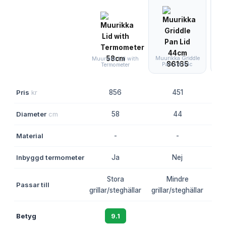
Muurikka Griddle
B
Muurikka Lid with
Pan Lid 44c
Termometer
Pris
kr
856
451
Diameter
cm
58
44
Material
-
-
Inbyggd termometer
Ja
Nej
Stora
Mindre
Sm
Passar till
grillar/steghällar
grillar/steghällar
mi
Betyg
9.1
8.7