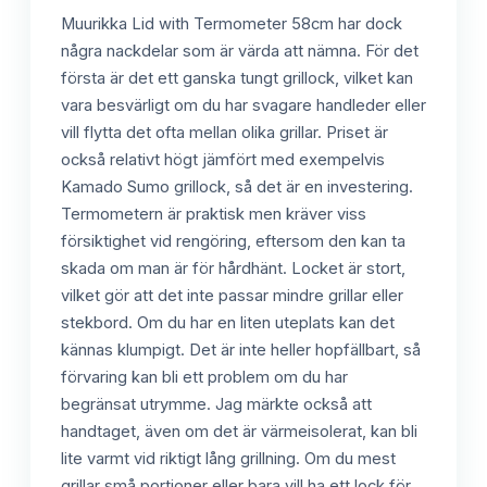
Muurikka Lid with Termometer 58cm har dock
några nackdelar som är värda att nämna. För det
första är det ett ganska tungt grillock, vilket kan
vara besvärligt om du har svagare handleder eller
vill flytta det ofta mellan olika grillar. Priset är
också relativt högt jämfört med exempelvis
Kamado Sumo grillock, så det är en investering.
Termometern är praktisk men kräver viss
försiktighet vid rengöring, eftersom den kan ta
skada om man är för hårdhänt. Locket är stort,
vilket gör att det inte passar mindre grillar eller
stekbord. Om du har en liten uteplats kan det
kännas klumpigt. Det är inte heller hopfällbart, så
förvaring kan bli ett problem om du har
begränsat utrymme. Jag märkte också att
handtaget, även om det är värmeisolerat, kan bli
lite varmt vid riktigt lång grillning. Om du mest
grillar små portioner eller bara vill ha ett lock för