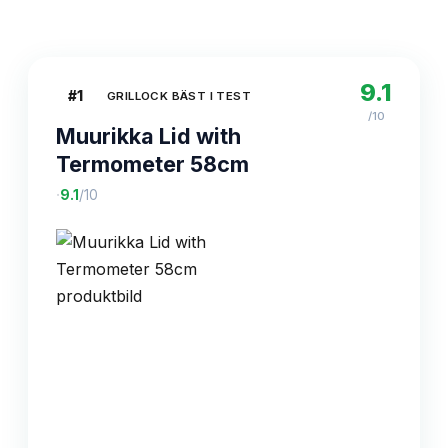
9.1
#
1
GRILLOCK BÄST I TEST
/10
Muurikka Lid with
Termometer 58cm
·
9.1
/10