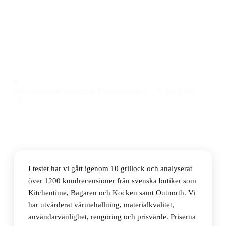
Den bästa grillocken 2026 är Muurikka Lid with
Termometer 58cm, ett robust grillock med inbyggd
termometer och rejäl passform till ett pris på 856 kr.
Observera att vi kan få provision via återförsäljarlänkar. Inga
varumärken betalar för våra omdömen.
Nils Arvidsson
Verktyg & Trädgårdsexpert
·
27 juli 2026
I testet har vi gått igenom 10 grillock och analyserat
över 1200 kundrecensioner från svenska butiker som
Kitchentime, Bagaren och Kocken samt Outnorth. Vi
har utvärderat värmehållning, materialkvalitet,
användarvänlighet, rengöring och prisvärde. Priserna