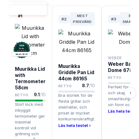
GRILLOCK
BÄST I TEST
#
1
MEST
BÄST
#
2
#
3
PRISVÄRD
SMASHB
2026
.
Testix
BÄST I TEST
WEBER
Weber Basti
Muurikka
Muurikka Lid
Dome 6783
Griddle Pan Lid
with
BETYG
44cm 86165
Termometer
8.7
/10
BETYG
Perfekt för att 
58cm
›
och skapa safti
9.1
/10
BETYG
Bra storlek för de
smashburgare t
flesta grillar och
Stort lock med
sin form och sto
stekhällar, och
inbyggd
Läs hela testet 
priset är mycket
termometer ger
konkurrenskraftigt.
maximal
Läs hela testet ›
kontroll vid
grillning och