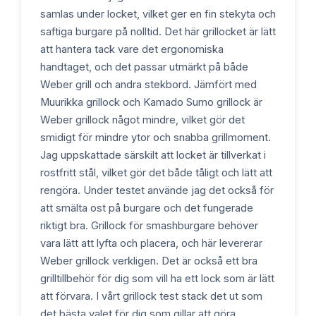
samlas under locket, vilket ger en fin stekyta och
saftiga burgare på nolltid. Det här grillocket är lätt
att hantera tack vare det ergonomiska
handtaget, och det passar utmärkt på både
Weber grill och andra stekbord. Jämfört med
Muurikka grillock och Kamado Sumo grillock är
Weber grillock något mindre, vilket gör det
smidigt för mindre ytor och snabba grillmoment.
Jag uppskattade särskilt att locket är tillverkat i
rostfritt stål, vilket gör det både tåligt och lätt att
rengöra. Under testet använde jag det också för
att smälta ost på burgare och det fungerade
riktigt bra. Grillock för smashburgare behöver
vara lätt att lyfta och placera, och här levererar
Weber grillock verkligen. Det är också ett bra
grilltillbehör för dig som vill ha ett lock som är lätt
att förvara. I vårt grillock test stack det ut som
det bästa valet för dig som gillar att göra