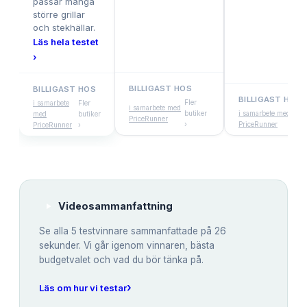
passar många
större grillar
och stekhällar.
Läs hela testet
›
BILLIGAST HOS
BILLIGAST HOS
BILLIGAST HOS
Fler
i samarbete
Fler
i samarbete med
butiker
i samarbete med
med
butiker
PriceRunner
›
PriceRunner
PriceRunner
›
Videosammanfattning
Se alla
5
testvinnare sammanfattade på 26
sekunder. Vi går igenom vinnaren, bästa
budgetvalet och vad du bör tänka på.
›
Läs om hur vi testar