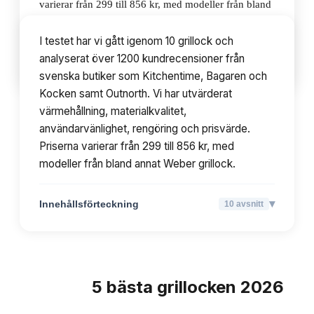
varierar från 299 till 856 kr, med modeller från bland
annat Weber grillock.
I testet har vi gått igenom 10 grillock och
analyserat över 1200 kundrecensioner från
▾
Innehållsförteckning
10
avsnitt
svenska butiker som Kitchentime, Bagaren och
Kocken samt Outnorth. Vi har utvärderat
värmehållning, materialkvalitet,
användarvänlighet, rengöring och prisvärde.
Priserna varierar från 299 till 856 kr, med
modeller från bland annat Weber grillock.
▾
Innehållsförteckning
10
avsnitt
5
bästa
grillocken
2026
TOPPLISTA