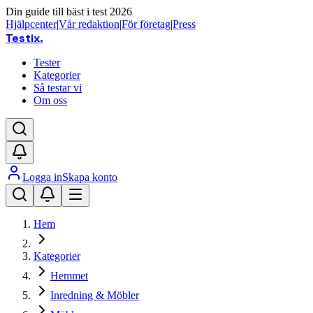
Din guide till bäst i test 2026
Hjälpcenter
|
Vår redaktion
|
För företag
|
Press
Testix
.
Tester
Kategorier
Så testar vi
Om oss
Logga in
Skapa konto
Hem
Kategorier
Hemmet
Inredning & Möbler