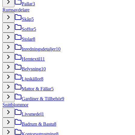
Pallar
3
Rumsavdelare
Skåp
5
Soffor
5
Stolar
8
Inredningsdetaljer
10
Hemtextil
11
Belysning
10
Ljuskällor
8
Mattor & Fällar
5
Gardiner & Tillbehör
9
Snittblommor
Livsmedel
1
Badrum & Bastu
8
Kontorsutrustning
8