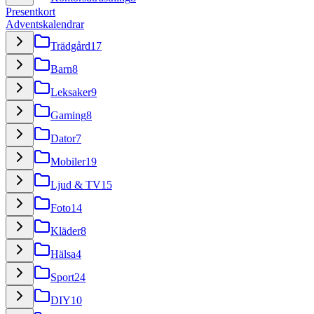
Presentkort
Adventskalendrar
Trädgård
17
Barn
8
Leksaker
9
Gaming
8
Dator
7
Mobiler
19
Ljud & TV
15
Foto
14
Kläder
8
Hälsa
4
Sport
24
DIY
10