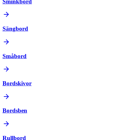
Sminkbord
Sängbord
Småbord
Bordskivor
Bordsben
Rullbord