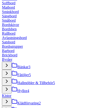
Soffbord
Matbord
Sminkbord
Sängbord
Småbord
Bordskivor
Bordsben
Rullbord
Avlastningsbord
Satsbord
Bordsgrupper
Barbord
Brickbord
Byråer
Bänkar
3
Fåtöljer
5
Hallmöbler & Tillbehör
5
Hyllor
4
Kistor
Klädförvaring
2