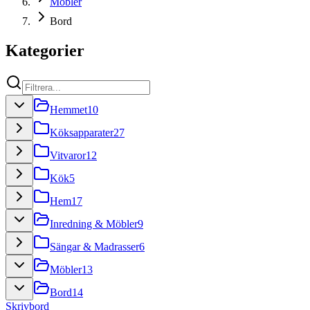
Möbler
Bord
Kategorier
Hemmet
10
Köksapparater
27
Vitvaror
12
Kök
5
Hem
17
Inredning & Möbler
9
Sängar & Madrasser
6
Möbler
13
Bord
14
Skrivbord