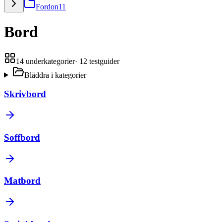
Fordon
11
Bord
14
underkategorier
·
12
testguider
Bläddra i kategorier
Skrivbord
Soffbord
Matbord