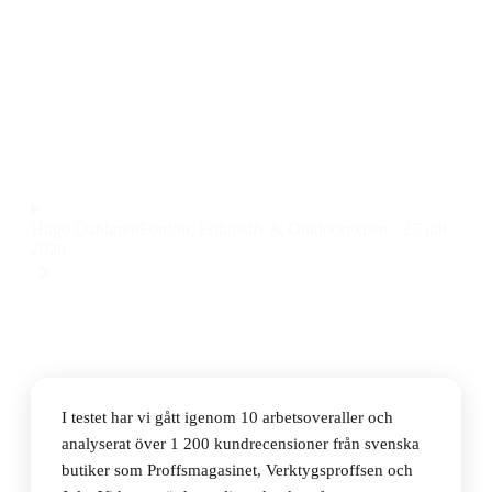
Den bästa arbetsoverallen 2026 är Carhartt 102776
Duck Bib Overall, en slitstark och bekväm
arbetsoverall som passar för både hantverkare och
utomhusjobb till ett pris på 1 409 kr.
Observera att vi kan få provision via återförsäljarlänkar. Inga
varumärken betalar för våra omdömen.
Hugo Dahlgren
Fordon, Friluftsliv & Outdoorexpert
·
27 juli
2026
I testet har vi gått igenom 10 arbetsoveraller och
analyserat över 1 200 kundrecensioner från svenska
butiker som Proffsmagasinet, Verktygsproffsen och