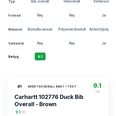
Typ
Bib-overall
Heloverall
Vinteroverall
Fodrad
Nej
Nej
Ja
Material
Bomullscanvas
Polyester/bomull
Airtech/polyest
Vattentät
Nej
Nej
Ja
Betyg
9.1
8.7
8.5
9.1
#
1
ARBETSOVERALL BÄST I TEST
/10
Carhartt 102776 Duck Bib
Overall - Brown
·
9.1
/10