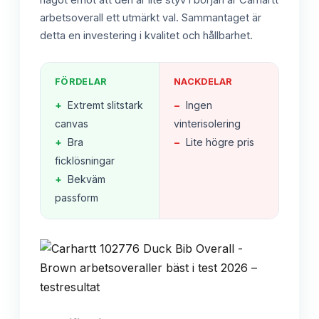
något emot att den är lite styv i början är Carhartt
arbetsoverall ett utmärkt val. Sammantaget är
detta en investering i kvalitet och hållbarhet.
FÖRDELAR
NACKDELAR
+
Extremt slitstark
−
Ingen
canvas
vinterisolering
+
Bra
−
Lite högre pris
ficklösningar
+
Bekväm
passform