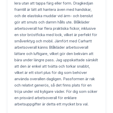
lera utan att tappa färg eller form. Dragkedjan
framtill är lätt att hantera även med handskar,
och de elastiska muddar vid ärm- och benslut
gör att smuts och damm hålls ute. Blåkläder
arbetsoverall har flera praktiska fickor, inklusive
en stor bröstficka med lock, vilket är perfekt för
småverktyg och mobil. Jämfört med Carhartt
arbetsoverall känns Blåkläder arbetsoverall
lättare och luftigare, vilket gör den bekväm att
bära under längre pass. Jag uppskattade särskilt
att den är enkel att tvätta och torkar snabbt,
vilket är ett stort plus för dig som behöver
använda overallen dagligen. Passformen är rak
och relativt generös, så det finns plats för en
tröja under vid kyligare väder. För dig som söker
en prisvärd arbetsoverall för enklare
arbetsuppgifter är detta ett mycket bra val.