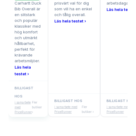
Carhartt Duck
prisvärt val för dig
arbetsdagar.
Bib Overall är
som vill ha en enkel
Läs hela testet
en slitstark
och tålig overall.
och populär
Läs hela testet ›
klassiker med
hög komfort
och utmärkt
hållbarhet,
perfekt för
krävande
arbetsmiljöer.
Läs hela
testet ›
BILLIGAST
HOS
BILLIGAST HOS
BILLIGAST HOS
i samarbete
Fler
i samarbete med
Fler
i samarbete med
med
butiker
PriceRunner
butiker ›
PriceRunner
PriceRunner
›