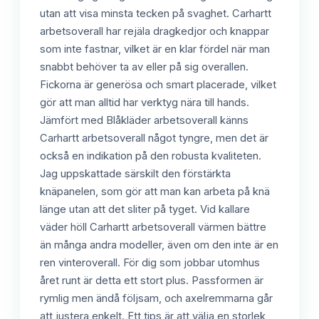
utan att visa minsta tecken på svaghet. Carhartt
arbetsoverall har rejäla dragkedjor och knappar
som inte fastnar, vilket är en klar fördel när man
snabbt behöver ta av eller på sig overallen.
Fickorna är generösa och smart placerade, vilket
gör att man alltid har verktyg nära till hands.
Jämfört med Blåkläder arbetsoverall känns
Carhartt arbetsoverall något tyngre, men det är
också en indikation på den robusta kvaliteten.
Jag uppskattade särskilt den förstärkta
knäpanelen, som gör att man kan arbeta på knä
länge utan att det sliter på tyget. Vid kallare
väder höll Carhartt arbetsoverall värmen bättre
än många andra modeller, även om den inte är en
ren vinteroverall. För dig som jobbar utomhus
året runt är detta ett stort plus. Passformen är
rymlig men ändå följsam, och axelremmarna går
att justera enkelt. Ett tips är att välja en storlek