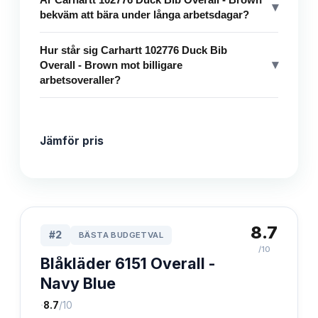
▾
bekväm att bära under långa arbetsdagar?
Hur står sig Carhartt 102776 Duck Bib
▾
Overall - Brown mot billigare
arbetsoveraller?
Jämför pris
8.7
#
2
BÄSTA BUDGETVAL
/10
Blåkläder 6151 Overall -
Navy Blue
·
8.7
/10