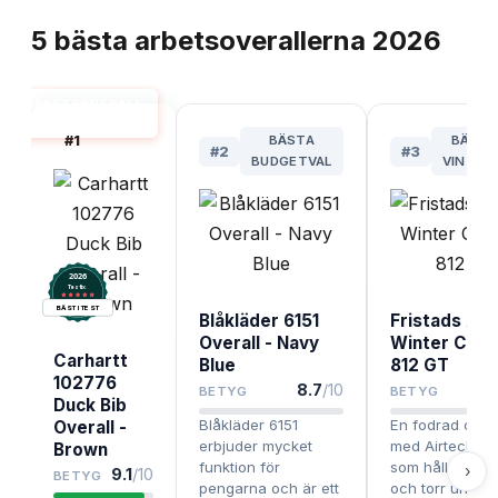
TOPPLISTA
5
bästa
arbetsoverallerna
2026
ARBETSOVERALL
BÄST I TEST
#
1
BÄSTA
BÄST 
#
2
#
3
BUDGETVAL
VINTER
2026
.
Testix
BÄST I TEST
Blåkläder 6151
Fristads Air
Overall - Navy
Winter Cove
Carhartt
Blue
812 GT
102776
8.7
/10
BETYG
BETYG
Duck Bib
Blåkläder 6151
En fodrad overa
Overall -
erbjuder mycket
med Airtech-ma
Brown
funktion för
som håller dig 
›
9.1
/10
BETYG
pengarna och är ett
och torr under 