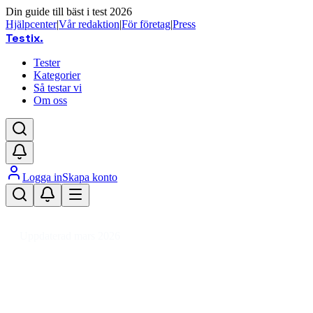
Din guide till bäst i test 2026
Hjälpcenter
|
Vår redaktion
|
För företag
|
Press
Testix
.
Tester
Kategorier
Så testar vi
Om oss
Logga in
Skapa konto
Hem
/
Kläder
/
Arbetskläder & Utrustning
/
Arbetsoveraller
Uppdaterad mars 2026
Arbetsoverall bäst i test 2026 –
testade modeller för olika behov