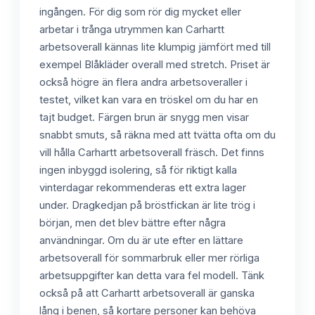
ingången. För dig som rör dig mycket eller
arbetar i trånga utrymmen kan Carhartt
arbetsoverall kännas lite klumpig jämfört med till
exempel Blåkläder overall med stretch. Priset är
också högre än flera andra arbetsoveraller i
testet, vilket kan vara en tröskel om du har en
tajt budget. Färgen brun är snygg men visar
snabbt smuts, så räkna med att tvätta ofta om du
vill hålla Carhartt arbetsoverall fräsch. Det finns
ingen inbyggd isolering, så för riktigt kalla
vinterdagar rekommenderas ett extra lager
under. Dragkedjan på bröstfickan är lite trög i
början, men det blev bättre efter några
användningar. Om du är ute efter en lättare
arbetsoverall för sommarbruk eller mer rörliga
arbetsuppgifter kan detta vara fel modell. Tänk
också på att Carhartt arbetsoverall är ganska
lång i benen, så kortare personer kan behöva