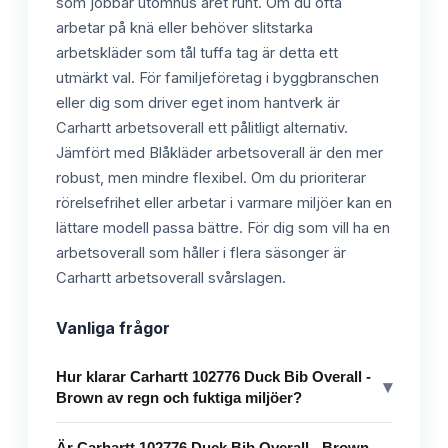
som jobbar utomhus året runt. Om du ofta
arbetar på knä eller behöver slitstarka
arbetskläder som tål tuffa tag är detta ett
utmärkt val. För familjeföretag i byggbranschen
eller dig som driver eget inom hantverk är
Carhartt arbetsoverall ett pålitligt alternativ.
Jämfört med Blåkläder arbetsoverall är den mer
robust, men mindre flexibel. Om du prioriterar
rörelsefrihet eller arbetar i varmare miljöer kan en
lättare modell passa bättre. För dig som vill ha en
arbetsoverall som håller i flera säsonger är
Carhartt arbetsoverall svårslagen.
Vanliga frågor
Hur klarar Carhartt 102776 Duck Bib Overall -
▾
Brown av regn och fuktiga miljöer?
Är Carhartt 102776 Duck Bib Overall - Brown