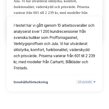
Jula. Vi har utvärderat slitstyrka, komfort,
funktionalitet, väderskydd och prisvärde. Priserna
varierar från 601 till 2 239 kr, med modeller från
Carhartt, Blåkläder och Fristads.
I testet har vi gått igenom 10 arbetsoveraller och
analyserat över 1 200 kundrecensioner från
▾
Innehållsförteckning
10
avsnitt
svenska butiker som Proffsmagasinet,
Verktygsproffsen och Jula. Vi har utvärderat
slitstyrka, komfort, funktionalitet, väderskydd
och prisvärde. Priserna varierar från 601 till 2 239
kr, med modeller från Carhartt, Blåkläder och
Fristads.
▾
Innehållsförteckning
10
avsnitt